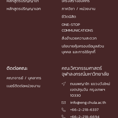
หลักสูตรปริญญาโท
โครงสร้างองค์กร
หลักสูตรปริญญาเอก
ภาควิชา / หน่วยงาน
ชีวิตนิสิต
ONE-STOP
COMMUNICATIONS
สิ่งอำนวยความสะดวก
นโยบายคุ้มครองข้อมูลส่วน
บุคคล และการใช้คุกกี้
ติดต่อคณะ
คณะวิศวกรรมศาสตร์
จุฬาลงกรณ์มหาวิทยาลัย
คณาจารย์ / บุคลากร
ถนนพญาไท แขวงวังใหม่

เบอร์ติดต่อหน่วยงาน
เขตปทุมวัน กรุงเทพฯ
10330
info@eng.chula.ac.th

+66-2-218-6337

+66-2-218-6694
