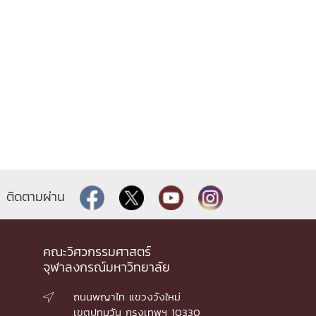
ติดตามผ่าน
คณะวิศวกรรมศาสตร์
จุฬาลงกรณ์มหาวิทยาลัย
ถนนพญาไท แขวงวังใหม่

เขตปทุมวัน กรุงเทพฯ 10330