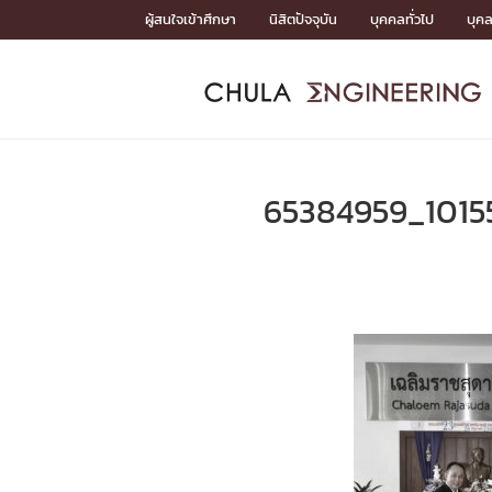
Skip
ผู้สนใจเข้าศึกษา
นิสิตปัจจุบัน
บุคคลทั่วไป
บุค
to
content
หน้าแรกSDGs/Covid19

Toward Innovative Society: fight COVID19
ADMISS
ACADEM
FACULTY
DEPART
RESEAR
ABOUT
หน้าแรกSDGs/Covid19

Sustainable Development Goals (SDGs)
ADMISSIO
65384959_1015
หน้าแรกสมัครเรียน
หน้าแรกหลักสูตร
หน้าแรกบุคลากร
หน้าแรกภาควิชา/หน่วยงาน
หน้าแรกวิจัย
หน้าแรกเกี่ยวกับคณะ






หน้าแรกสมัครเรียน

หลักสูตรที่เปิดสอน
ข่าวรับสมัครนิสิต
ปฏิทินรับสมัครนิสิต
ACADEMI
หน้าแรกหลักสูตร

หลักสูตรปริญญาตรี
หลักสูตรปริญญาโท
หลักสูตรปริญญาเอก
BULLETIN