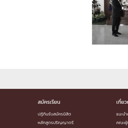
Engineering My World : สร้างสรรค์โลกใหม่
โครงการ Chula Engineering สนับสนุนการเรีย
(Lifelong Learning)
FACULTY
หน้าแรกบุคลากร

คณะผู้บริหาร
คณาจารย์ / บุคลากร
โคร
ทำเนียบศักดิ์อินทาเนีย
ศาสตราจารย์กิตติค
ปริญญากิตติมศักดิ์
DEPARTME
หน้าแรกภาควิชา/หน่วยงาน

สมัครเรียน
เกี่ย
หน่วยงาน
เบอร์ติดต่อหน่วยงาน
RESEARCH
ปฏิทินรับสมัครนิสิต
แนะน
หลักสูตรปริญญาตรี
คณะผู้