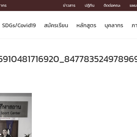
ลากร
ข่าวสาร
ปฏิทิน
ติดต่อคณะ
แผนผ
SDGs/Covid19
สมัครเรียน
หลักสูตร
บุคลากร
ภา
ION
ICS
MENTS
CH
Toward Innovative Society: fight
หลักสูตรที่เปิดสอน
หลักสูตรปริญญาตรี
คณะผู้บริหาร
หน่วยงาน
จรรยาบรรณนักวิจัย
เกี่ยวข้องกับ COVID-19















COVID19
(S
ปฏิทินรับสมัครนิสิต
หลักสูตรปริญญาเอก
โครงสร้างองค์กร
กลุ่มวิจัย
Partnership











N
5910481716920_84778352497896
Engineering My World : สร้างสรรค์
ศาสตราจารย์กิตติคุณ
ผลงานวิจัย
สิ่งอำนวยความสะดวก








โลกใหม่ด้วยวิศวกรรม
การ
ประชาสัมพันธ์ทุนวิจัย (ปกติ)
ดาวน์โหลด




ประกาศและแบบฟอร์ม
จุฬาฯ NetAuth





ติดต่อฝ่ายวิจัย
หน่วยวิศวศึกษา




multi-mentoring system

CS