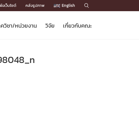
ังเว็บไซต์
คลังรูปภาพ
English

ควิชา/หน่วยงาน
วิจัย
เกี่ยวกับคณะ
Sustainable Development Goals
ข่าวรับสมัครนิสิต
หลักสูตรปริญญาโท
คณาจารย์ / บุคลากร
เบอร์ติดต่อหน่วยงาน
ข่าววิจัย
แนะนำคณะ


DGs)
BULLETIN
ทำเนียบศักดิ์อินทาเนีย
ทำเนียบนักวิจัย
โครงสร้างองค์กร
98048_n
โครงการ Chula Engineering สนับสนุน
ปริญญากิตติมศักดิ์
วารสารวิชาการ
Facts and Figures
เรียนรู้ตลอดชีวิต (Lifelong Learning)
ประชาสัมพันธ์ทุนวิจัย (พิเศษ)
ติดต่อคณะ

คำถามด้านวิจัยที่พบบ่อย
ห้องสมุด

เชื่อมต่อหน่วยงานด้านวิจัย