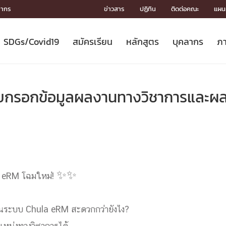
ลากร
ข่าวสาร
ปฏิทิน
ติดต่อคณะ
แผนผ
SDGs/Covid19
สมัครเรียน
หลักสูตร
บุคลากร
ภา
ION
ICS
MENTS
CH
Toward Innovative Society: fight
หลักสูตรที่เปิดสอน
หลักสูตรปริญญาตรี
คณะผู้บริหาร
หน่วยงาน
จรรยาบรรณนักวิจัย
เกี่ยวข้องกับ COVID-19















COVID19
(S
ปฏิทินรับสมัครนิสิต
หลักสูตรปริญญาเอก
โครงสร้างองค์กร
กลุ่มวิจัย
Partnership











N
กรอกข้อมูลผลงานทางวิชาการและผลง
Engineering My World : สร้างสรรค์
ศาสตราจารย์กิตติคุณ
ผลงานวิจัย
สิ่งอำนวยความสะดวก








โลกใหม่ด้วยวิศวกรรม
การ
ประชาสัมพันธ์ทุนวิจัย (ปกติ)
ดาวน์โหลด




ประกาศและแบบฟอร์ม
จุฬาฯ NetAuth





ติดต่อฝ่ายวิจัย
หน่วยวิศวศึกษา




multi-mentoring system

CS
 eRM โฉมใหม่!
✨
✨
านระบบ Chula eRM สะดวกกว่ายังไง?