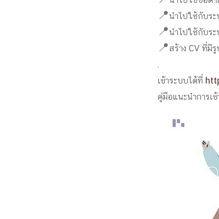
📍
นำไปใช้ขอตำแ
Engineering My World : สร้างสรรค์โลกใหม่
📍
นำไปใช้กับระ
โครงการ Chula Engineering สนับสนุนการเรีย
📍
นำไปใช้กับระ
(Lifelong Learning)
📍
สร้าง CV ที่ม
FACULTY
.
เข้าระบบได้ที่
htt
หน้าแรกบุคลากร

คณะผู้บริหาร
คณาจารย์ / บุคลากร
คู่มือแนะนำการเข
โคร
ทำเนียบศักดิ์อินทาเนีย
ศาสตราจารย์กิตติค
ปริญญากิตติมศักดิ์
DEPARTME
หน้าแรกภาควิชา/หน่วยงาน

หน่วยงาน
เบอร์ติดต่อหน่วยงาน
RESEARCH