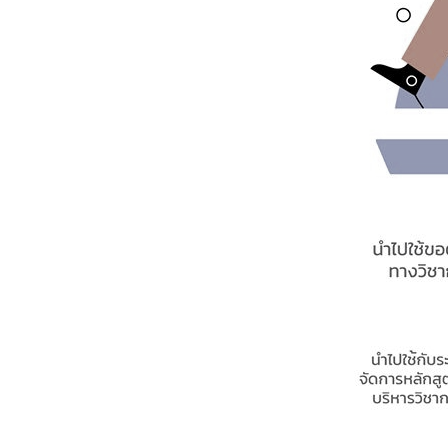
หน้าแรกวิจัย

จรรยาบรรณนักวิจัย
ข่าววิจัย
กลุ่มวิจัย
ทำเนียบนักวิจัย
ผลงานวิจัย
วารสารวิชา
ประชาสัมพันธ์ทุนวิจัย (ปกติ)
ประชาสัมพันธ์ท
ประกาศและแบบฟอร์ม
คำถามด้านวิจัยที่พบ
ติดต่อฝ่ายวิจัย
เชื่อมต่อหน่วยงานด้านวิจัย
multi-mentoring system
ABOUT
หน้าแรกเกี่ยวกับคณะ

เกี่ยวข้องกับ COVID-19
แนะนำคณะ
Par
โครงสร้างองค์กร
สิ่งอำนวยความสะดวก
Facts and Figures
ดาวน์โหลด
ติดต่อค
จุฬาฯ NetAuth
ห้องสมุด
หน่วยวิศวศึก