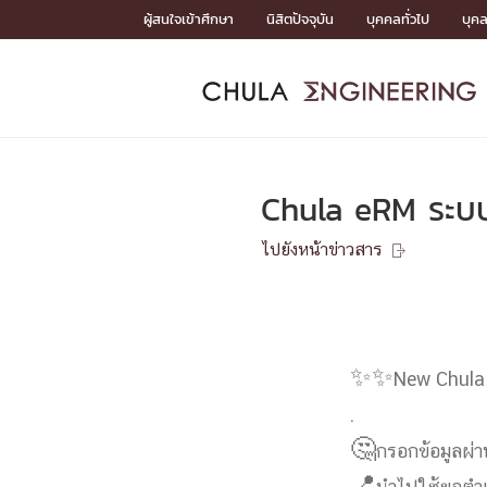
Skip
ผู้สนใจเข้าศึกษา
นิสิตปัจจุบัน
บุคคลทั่วไป
บุค
to
content
หน้าแรกSDGs/Covid19

Toward Innovative Society: fight COVID19
ADMISS
ACADEM
FACULTY
DEPART
RESEAR
ABOUT
หน้าแรกSDGs/Covid19

Sustainable Development Goals (SDGs)
ADMISSIO
Chula eRM ระบบ
หน้าแรกสมัครเรียน
หน้าแรกหลักสูตร
หน้าแรกบุคลากร
หน้าแรกภาควิชา/หน่วยงาน
หน้าแรกวิจัย
หน้าแรกเกี่ยวกับคณะ






ไปยังหน้าข่าวสาร

หน้าแรกสมัครเรียน

หลักสูตรที่เปิดสอน
ข่าวรับสมัครนิสิต
ปฏิทินรับสมัครนิสิต
ACADEMI
✨
✨
New Chula
.
หน้าแรกหลักสูตร

🤔
กรอกข้อมูลผ่
หลักสูตรปริญญาตรี
หลักสูตรปริญญาโท
หลักสูตรปริญญาเอก
BULLETIN