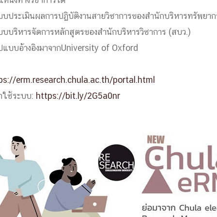
หน่งทางวิชาการได้
ด้วยวิศวกรรม
บบประเมินผลการปฏิบัติงานสายวิชาการของสำนักบริหารทรัพยาก
นรู้ตลอดชีวิต
บบบริหารจัดการหลักสูตรของสำนักบริหารวิชาการ (สบว.)
ีรูปแบบอ้างอิงมาจากUniversity of Oxford
ps://erm.research.chula.ac.th/portal.html
้าใช้ระบบ:
งสร้างองค์กร
https://bit.ly/2G5a0nr
ุณ
NTS