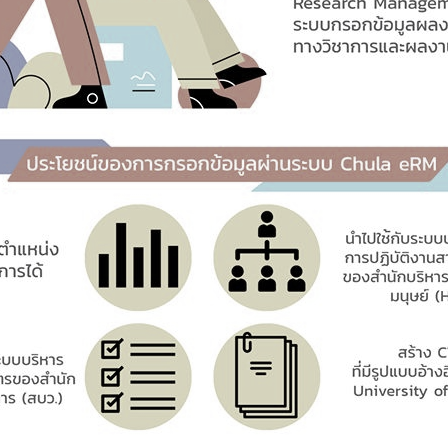
การ
ุนวิจัย (พิเศษ)
บ่อย
tnership
ณะ
ษา