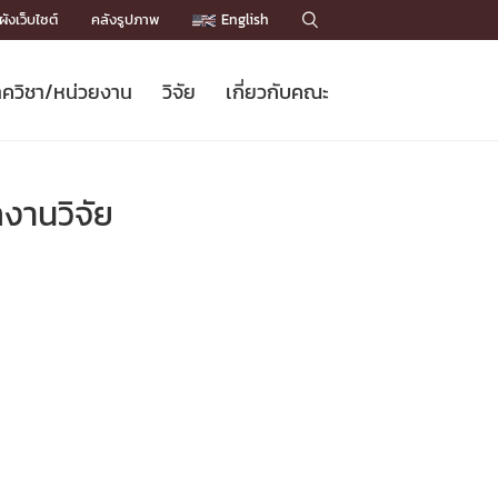
ังเว็บไซต์
คลังรูปภาพ
English

ควิชา/หน่วยงาน
วิจัย
เกี่ยวกับคณะ
Sustainable Development Goals
ข่าวรับสมัครนิสิต
หลักสูตรปริญญาโท
คณาจารย์ / บุคลากร
เบอร์ติดต่อหน่วยงาน
ข่าววิจัย
แนะนำคณะ


DGs)
BULLETIN
ทำเนียบศักดิ์อินทาเนีย
ทำเนียบนักวิจัย
โครงสร้างองค์กร
านวิจัย
โครงการ Chula Engineering สนับสนุน
ปริญญากิตติมศักดิ์
วารสารวิชาการ
Facts and Figures
เรียนรู้ตลอดชีวิต (Lifelong Learning)
ประชาสัมพันธ์ทุนวิจัย (พิเศษ)
ติดต่อคณะ

คำถามด้านวิจัยที่พบบ่อย
ห้องสมุด

เชื่อมต่อหน่วยงานด้านวิจัย