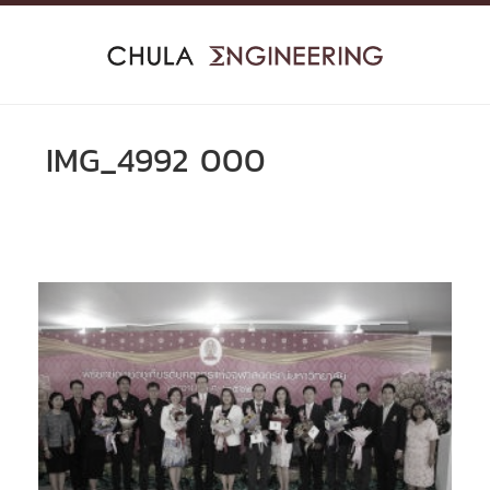
Skip
to
content
IMG_4992 000