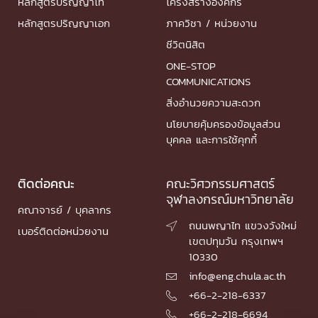
หลักสูตรปริญญาโท
โครงสร้างองค์กร
หลักสูตรปริญญาเอก
ภาควิชา / หน่วยงาน
ชีวิตนิสิต
ONE-STOP
COMMUNICATIONS
สิ่งอำนวยความสะดวก
นโยบายคุ้มครองข้อมูลส่วน
บุคคล และการใช้คุกกี้
ติดต่อคณะ
คณะวิศวกรรมศาสตร์
จุฬาลงกรณ์มหาวิทยาลัย
คณาจารย์ / บุคลากร
ถนนพญาไท แขวงวังใหม่

เบอร์ติดต่อหน่วยงาน
เขตปทุมวัน กรุงเทพฯ
10330
info@eng.chula.ac.th

+66-2-218-6337

+66-2-218-6694
