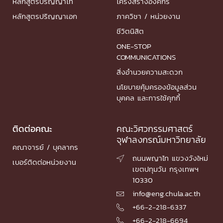
หลักสูตรปริญญาโท
โครงสร้างองค์กร
หลักสูตรปริญญาเอก
ภาควิชา / หน่วยงาน
ชีวิตนิสิต
ONE-STOP
COMMUNICATIONS
สิ่งอำนวยความสะดวก
นโยบายคุ้มครองข้อมูลส่วน
บุคคล และการใช้คุกกี้
ติดต่อคณะ
คณะวิศวกรรมศาสตร์
จุฬาลงกรณ์มหาวิทยาลัย
คณาจารย์ / บุคลากร
ถนนพญาไท แขวงวังใหม่

เบอร์ติดต่อหน่วยงาน
เขตปทุมวัน กรุงเทพฯ
10330
info@eng.chula.ac.th

+66-2-218-6337

+66-2-218-6694
