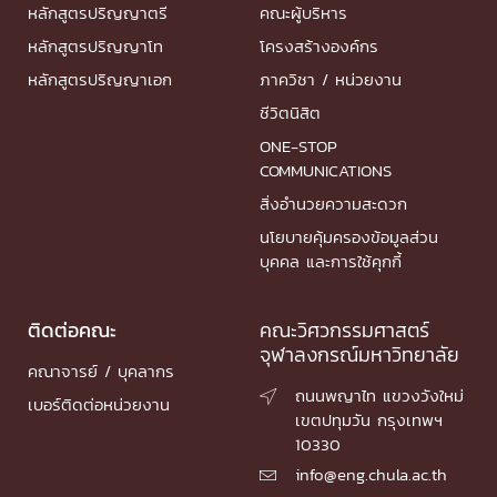
หลักสูตรปริญญาตรี
คณะผู้บริหาร
หลักสูตรปริญญาโท
โครงสร้างองค์กร
หลักสูตรปริญญาเอก
ภาควิชา / หน่วยงาน
ชีวิตนิสิต
ONE-STOP
COMMUNICATIONS
สิ่งอำนวยความสะดวก
นโยบายคุ้มครองข้อมูลส่วน
บุคคล และการใช้คุกกี้
ติดต่อคณะ
คณะวิศวกรรมศาสตร์
จุฬาลงกรณ์มหาวิทยาลัย
คณาจารย์ / บุคลากร
ถนนพญาไท แขวงวังใหม่

เบอร์ติดต่อหน่วยงาน
เขตปทุมวัน กรุงเทพฯ
10330
info@eng.chula.ac.th
