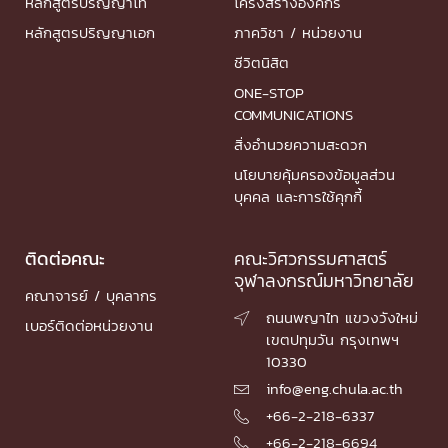
หลักสูตรปริญญาโท
โครงสร้างองค์กร
หลักสูตรปริญญาเอก
ภาควิชา / หน่วยงาน
ชีวิตนิสิต
ONE-STOP
COMMUNICATIONS
สิ่งอำนวยความสะดวก
นโยบายคุ้มครองข้อมูลส่วน
บุคคล และการใช้คุกกี้
ติดต่อคณะ
คณะวิศวกรรมศาสตร์
จุฬาลงกรณ์มหาวิทยาลัย
คณาจารย์ / บุคลากร
ถนนพญาไท แขวงวังใหม่

เบอร์ติดต่อหน่วยงาน
เขตปทุมวัน กรุงเทพฯ
10330
info@eng.chula.ac.th

+66-2-218-6337

+66-2-218-6694
