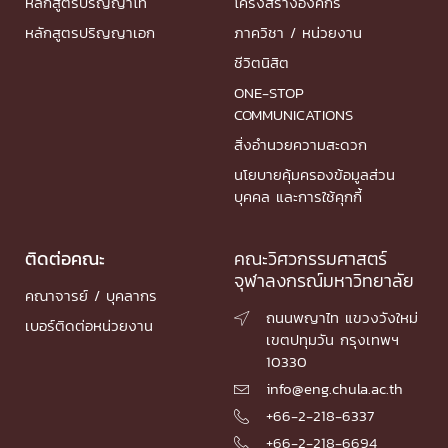
หลักสูตรปริญญาโท
โครงสร้างองค์กร
หลักสูตรปริญญาเอก
ภาควิชา / หน่วยงาน
ชีวิตนิสิต
ONE-STOP
COMMUNICATIONS
สิ่งอำนวยความสะดวก
นโยบายคุ้มครองข้อมูลส่วน
บุคคล และการใช้คุกกี้
ติดต่อคณะ
คณะวิศวกรรมศาสตร์
จุฬาลงกรณ์มหาวิทยาลัย
คณาจารย์ / บุคลากร
ถนนพญาไท แขวงวังใหม่

เบอร์ติดต่อหน่วยงาน
เขตปทุมวัน กรุงเทพฯ
10330
info@eng.chula.ac.th

+66-2-218-6337

+66-2-218-6694
