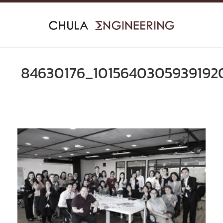
Skip
to
content
84630176_1015640305939192