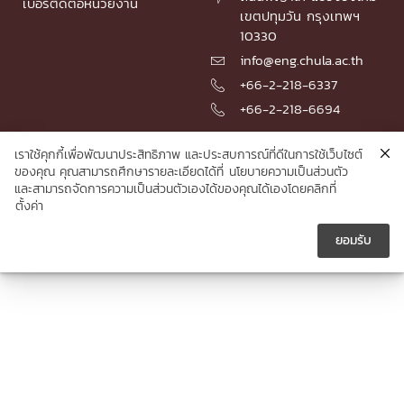
เบอร์ติดต่อหน่วยงาน
เขตปทุมวัน กรุงเทพฯ
10330
info@eng.chula.ac.th

+66-2-218-6337

+66-2-218-6694

เราใช้คุกกี้เพื่อพัฒนาประสิทธิภาพ และประสบการณ์ที่ดีในการใช้เว็บไซต์
ของคุณ คุณสามารถศึกษารายละเอียดได้ที่
นโยบายความเป็นส่วนตัว
© 2026 Faculty of Engineering, Chulalongkorn University
และสามารถจัดการความเป็นส่วนตัวเองได้ของคุณได้เองโดยคลิกที่
ตั้งค่า
ยอมรับ




