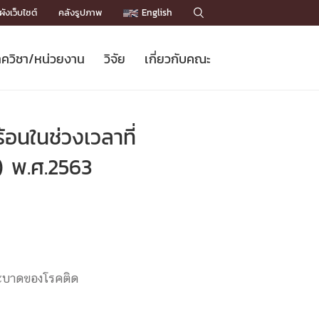
ังเว็บไซต์
คลังรูปภาพ
English

ควิชา/หน่วยงาน
วิจัย
เกี่ยวกับคณะ
Sustainable Development Goals
ข่าวรับสมัครนิสิต
หลักสูตรปริญญาโท
คณาจารย์ / บุคลากร
เบอร์ติดต่อหน่วยงาน
ข่าววิจัย
แนะนำคณะ


DGs)
BULLETIN
ทำเนียบศักดิ์อินทาเนีย
ทำเนียบนักวิจัย
โครงสร้างองค์กร
อนในช่วงเวลาที่
โครงการ Chula Engineering สนับสนุน
ปริญญากิตติมศักดิ์
วารสารวิชาการ
Facts and Figures
เรียนรู้ตลอดชีวิต (Lifelong Learning)
ประชาสัมพันธ์ทุนวิจัย (พิเศษ)
ติดต่อคณะ

) พ.ศ.2563
คำถามด้านวิจัยที่พบบ่อย
ห้องสมุด

เชื่อมต่อหน่วยงานด้านวิจัย
ระบาดของโรคติด