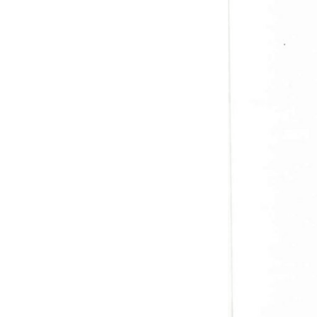
หน้าแรกวิจัย

จรรยาบรรณนักวิจัย
ข่าววิจัย
กลุ่มวิจัย
ทำเนียบนักวิจัย
ผลงานวิจัย
วารสารวิชา
ประชาสัมพันธ์ทุนวิจัย (ปกติ)
ประชาสัมพันธ์ท
ประกาศและแบบฟอร์ม
คำถามด้านวิจัยที่พบ
ติดต่อฝ่ายวิจัย
เชื่อมต่อหน่วยงานด้านวิจัย
multi-mentoring system
ABOUT
หน้าแรกเกี่ยวกับคณะ

เกี่ยวข้องกับ COVID-19
แนะนำคณะ
Par
โครงสร้างองค์กร
สิ่งอำนวยความสะดวก
Facts and Figures
ดาวน์โหลด
ติดต่อค
จุฬาฯ NetAuth
ห้องสมุด
หน่วยวิศวศึก