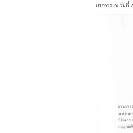
ประกาศ ณ วันที่
Engineering My World : สร้างสรรค์โลกใหม่
โครงการ Chula Engineering สนับสนุนการเรีย
(Lifelong Learning)
FACULTY
หน้าแรกบุคลากร

คณะผู้บริหาร
คณาจารย์ / บุคลากร
โคร
ทำเนียบศักดิ์อินทาเนีย
ศาสตราจารย์กิตติค
ปริญญากิตติมศักดิ์
DEPARTME
หน้าแรกภาควิชา/หน่วยงาน

หน่วยงาน
เบอร์ติดต่อหน่วยงาน
RESEARCH