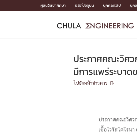
Skip
ผู้สนใจเข้าศึกษา
นิสิตปัจจุบัน
บุคคลทั่วไป
บุค
to
content
หน้าแรกSDGs/Covid19

Toward Innovative Society: fight COVID19
ADMISS
ACADEM
FACULTY
DEPART
RESEAR
ABOUT
หน้าแรกSDGs/Covid19

Sustainable Development Goals (SDGs)
ADMISSIO
ประกาศคณะวิศวกร
หน้าแรกสมัครเรียน
หน้าแรกหลักสูตร
หน้าแรกบุคลากร
หน้าแรกภาควิชา/หน่วยงาน
หน้าแรกวิจัย
หน้าแรกเกี่ยวกับคณะ






มีการแพร่ระบาดข
หน้าแรกสมัครเรียน

หลักสูตรที่เปิดสอน
ไปยังหน้าข่าวสาร
ข่าวรับสมัครนิสิต

ปฏิทินรับสมัครนิสิต
ACADEMI
ประกาศคณะวิศวกร
หน้าแรกหลักสูตร

หลักสูตรปริญญาตรี
หลักสูตรปริญญาโท
เชื้อไวรัสโคโรน
หลักสูตรปริญญาเอก
BULLETIN