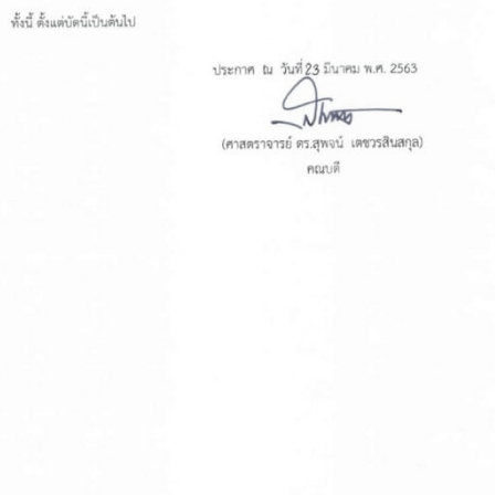
การ
ุนวิจัย (พิเศษ)
บ่อย
tnership
ณะ
ษา