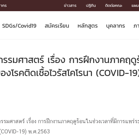
ลากร
ข่าวสาร
ปฏิทิน
ติดต่อคณะ
แผนผ
SDGs/Covid19
สมัครเรียน
หลักสูตร
บุคลากร
ภา
ION
ICS
MENTS
CH
Toward Innovative Society: fight
หลักสูตรที่เปิดสอน
หลักสูตรปริญญาตรี
คณะผู้บริหาร
หน่วยงาน
จรรยาบรรณนักวิจัย
เกี่ยวข้องกับ COVID-19















COVID19
(S
ปฏิทินรับสมัครนิสิต
หลักสูตรปริญญาเอก
โครงสร้างองค์กร
กลุ่มวิจัย
Partnership











N
รมศาสตร์ เรื่อง การฝึกงานภาคฤดูร้
Engineering My World : สร้างสรรค์
ศาสตราจารย์กิตติคุณ
ผลงานวิจัย
สิ่งอำนวยความสะดวก








โลกใหม่ด้วยวิศวกรรม
การ
ประชาสัมพันธ์ทุนวิจัย (ปกติ)
ดาวน์โหลด




องโรคติดเชื้อไวรัสโคโรนา (COVID-19
ประกาศและแบบฟอร์ม
จุฬาฯ NetAuth





ติดต่อฝ่ายวิจัย
หน่วยวิศวศึกษา




multi-mentoring system

CS
รมศาสตร์ เรื่อง การฝึกงานภาคฤดูร้อนในช่วงเวลาที่มีการแพร่
า (COVID-19) พ.ศ.2563