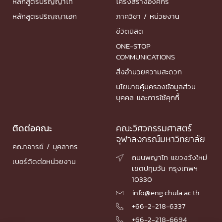
หลักสูตรปริญญาโท
โครงสร้างองค์กร
หลักสูตรปริญญาเอก
ภาควิชา / หน่วยงาน
ชีวิตนิสิต
ONE-STOP
COMMUNICATIONS
สิ่งอำนวยความสะดวก
นโยบายคุ้มครองข้อมูลส่วน
บุคคล และการใช้คุกกี้
ติดต่อคณะ
คณะวิศวกรรมศาสตร์
จุฬาลงกรณ์มหาวิทยาลัย
คณาจารย์ / บุคลากร
ถนนพญาไท แขวงวังใหม่

เบอร์ติดต่อหน่วยงาน
เขตปทุมวัน กรุงเทพฯ
10330
info@eng.chula.ac.th

+66-2-218-6337

+66-2-218-6694
