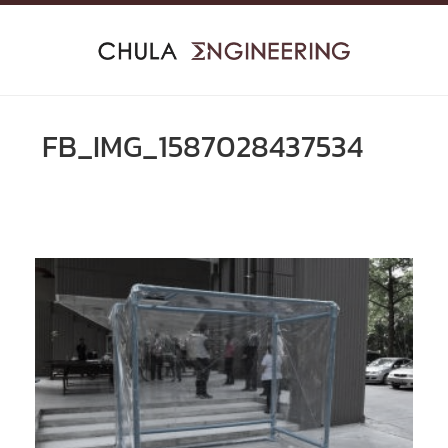
Skip
to
content
FB_IMG_1587028437534