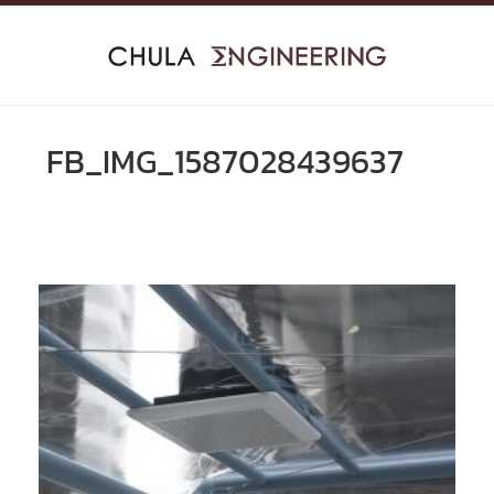
Skip
to
content
FB_IMG_1587028439637