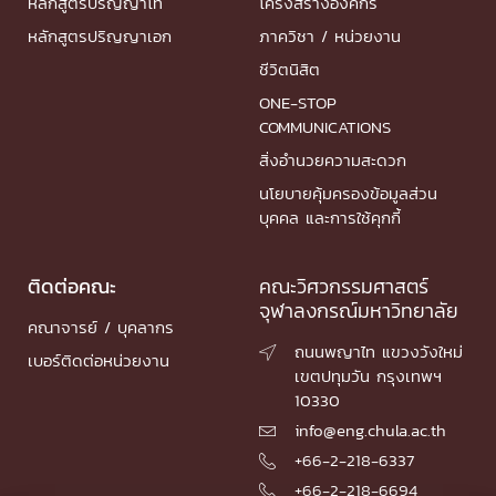
หลักสูตรปริญญาโท
โครงสร้างองค์กร
หลักสูตรปริญญาเอก
ภาควิชา / หน่วยงาน
ชีวิตนิสิต
ONE-STOP
COMMUNICATIONS
สิ่งอำนวยความสะดวก
นโยบายคุ้มครองข้อมูลส่วน
บุคคล และการใช้คุกกี้
ติดต่อคณะ
คณะวิศวกรรมศาสตร์
จุฬาลงกรณ์มหาวิทยาลัย
คณาจารย์ / บุคลากร
ถนนพญาไท แขวงวังใหม่

เบอร์ติดต่อหน่วยงาน
เขตปทุมวัน กรุงเทพฯ
10330
info@eng.chula.ac.th

+66-2-218-6337

+66-2-218-6694
