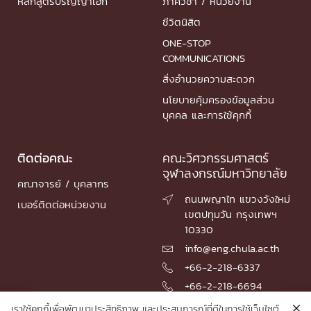
หลักสูตรปริญญาเอก
ภาควิชา / หน่วยงาน
ชีวิตนิสิต
ONE-STOP
COMMUNICATIONS
สิ่งอำนวยความสะดวก
นโยบายคุ้มครองข้อมูลส่วน
บุคคล และการใช้คุกกี้
ติดต่อคณะ
คณะวิศวกรรมศาสตร์
จุฬาลงกรณ์มหาวิทยาลัย
คณาจารย์ / บุคลากร
ถนนพญาไท แขวงวังใหม่

เบอร์ติดต่อหน่วยงาน
เขตปทุมวัน กรุงเทพฯ
10330
info@eng.chula.ac.th

+66-2-218-6337

+66-2-218-6694

เราใช้คุกกี้เพื่อพัฒนาประสิทธิภาพ และประสบการณ์ที่ดีในการใช้เว็บไซต์