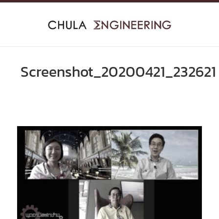
Skip
to
content
Screenshot_20200421_232621