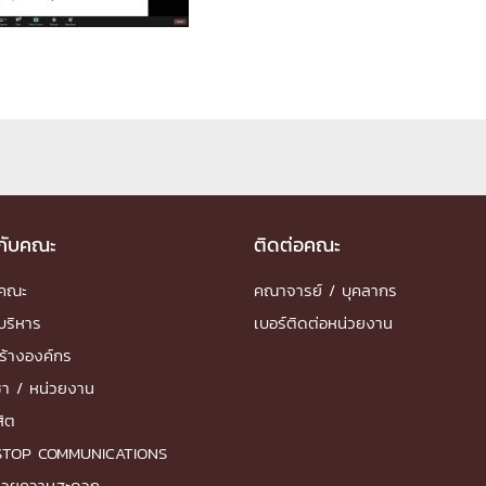
ด้วยวิศวกรรม
นรู้ตลอดชีวิต
งสร้างองค์กร
ุณ
วกับคณะ
ติดต่อคณะ
ำคณะ
คณาจารย์ / บุคลากร
NTS
บริหาร
เบอร์ติดต่อหน่วยงาน
ร้างองค์กร
ชา / หน่วยงาน
สิต
STOP COMMUNICATIONS
ำนวยความสะดวก