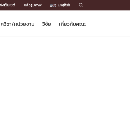
ังเว็บไซต์
คลังรูปภาพ
English

ควิชา/หน่วยงาน
วิจัย
เกี่ยวกับคณะ
Sustainable Development Goals
ข่าวรับสมัครนิสิต
หลักสูตรปริญญาโท
คณาจารย์ / บุคลากร
เบอร์ติดต่อหน่วยงาน
ข่าววิจัย
แนะนำคณะ


DGs)
BULLETIN
ทำเนียบศักดิ์อินทาเนีย
ทำเนียบนักวิจัย
โครงสร้างองค์กร
โครงการ Chula Engineering สนับสนุน
ปริญญากิตติมศักดิ์
วารสารวิชาการ
Facts and Figures
เรียนรู้ตลอดชีวิต (Lifelong Learning)
ประชาสัมพันธ์ทุนวิจัย (พิเศษ)
ติดต่อคณะ

คำถามด้านวิจัยที่พบบ่อย
ห้องสมุด

เชื่อมต่อหน่วยงานด้านวิจัย