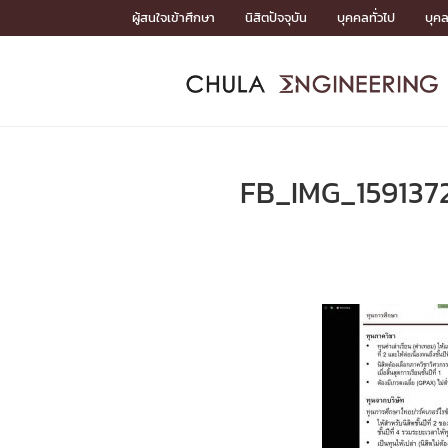
Skip
ผู้สนใจเข้าศึกษา
นิสิตปัจจุบัน
บุคคลทั่วไป
บุค
to
content
หน้าแรกSDGs/Covid19

Toward Innovative Society: fight COVID19
ADMISS
ACADEM
FACULTY
DEPART
RESEAR
ABOUT
หน้าแรกSDGs/Covid19

Sustainable Development Goals (SDGs)
ADMISSIO
FB_IMG_159137
หน้าแรกสมัครเรียน
หน้าแรกหลักสูตร
หน้าแรกบุคลากร
หน้าแรกภาควิชา/หน่วยงาน
หน้าแรกวิจัย
หน้าแรกเกี่ยวกับคณะ






หน้าแรกสมัครเรียน

หลักสูตรที่เปิดสอน
ข่าวรับสมัครนิสิต
ปฏิทินรับสมัครนิสิต
ACADEMI
หน้าแรกหลักสูตร

หลักสูตรปริญญาตรี
หลักสูตรปริญญาโท
หลักสูตรปริญญาเอก
BULLETIN