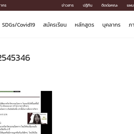
ลากร
ข่าวสาร
ปฏิทิน
ติดต่อคณะ
แผนผ
SDGs/Covid19
สมัครเรียน
หลักสูตร
บุคลากร
ภา
ION
ICS
MENTS
CH
Toward Innovative Society: fight
หลักสูตรที่เปิดสอน
หลักสูตรปริญญาตรี
คณะผู้บริหาร
หน่วยงาน
จรรยาบรรณนักวิจัย
เกี่ยวข้องกับ COVID-19















COVID19
(S
ปฏิทินรับสมัครนิสิต
หลักสูตรปริญญาเอก
โครงสร้างองค์กร
กลุ่มวิจัย
Partnership











N
2545346
Engineering My World : สร้างสรรค์
ศาสตราจารย์กิตติคุณ
ผลงานวิจัย
สิ่งอำนวยความสะดวก








โลกใหม่ด้วยวิศวกรรม
การ
ประชาสัมพันธ์ทุนวิจัย (ปกติ)
ดาวน์โหลด




ประกาศและแบบฟอร์ม
จุฬาฯ NetAuth





ติดต่อฝ่ายวิจัย
หน่วยวิศวศึกษา




multi-mentoring system

CS