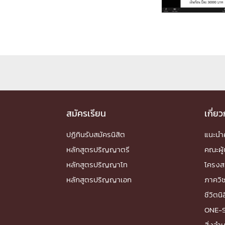
Engineering My World : สร้างสรรค์โลกใหม่
โครงการ Chula Engineering สนับสนุนการเรีย
(Lifelong Learning)
FACULTY
หน้าแรกบุคลากร

คณะผู้บริหาร
คณาจารย์ / บุคลากร
โคร
ทำเนียบศักดิ์อินทาเนีย
ศาสตราจารย์กิตติค
สมัครเรียน
เกี่ย
ปริญญากิตติมศักดิ์
ปฏิทินรับสมัครนิสิต
แนะน
DEPARTME
หลักสูตรปริญญาตรี
คณะผู้
หลักสูตรปริญญาโท
โครงส
หน้าแรกภาควิชา/หน่วยงาน

หลักสูตรปริญญาเอก
ภาควิ
หน่วยงาน
เบอร์ติดต่อหน่วยงาน
ชีวิตนิ
RESEARCH
ONE-
สิ่งอ