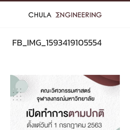
Skip
to
content
FB_IMG_1593419105554