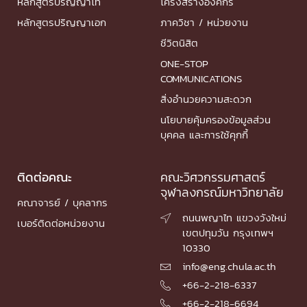
หลักสูตรปริญญาโท
โครงสร้างองค์กร
หลักสูตรปริญญาเอก
ภาควิชา / หน่วยงาน
ชีวิตนิสิต
ONE-STOP
COMMUNICATIONS
สิ่งอำนวยความสะดวก
นโยบายคุ้มครองข้อมูลส่วน
บุคคล และการใช้คุกกี้
ติดต่อคณะ
คณะวิศวกรรมศาสตร์
จุฬาลงกรณ์มหาวิทยาลัย
คณาจารย์ / บุคลากร
ถนนพญาไท แขวงวังใหม่

เบอร์ติดต่อหน่วยงาน
เขตปทุมวัน กรุงเทพฯ
10330
info@eng.chula.ac.th

+66-2-218-6337

+66-2-218-6694
