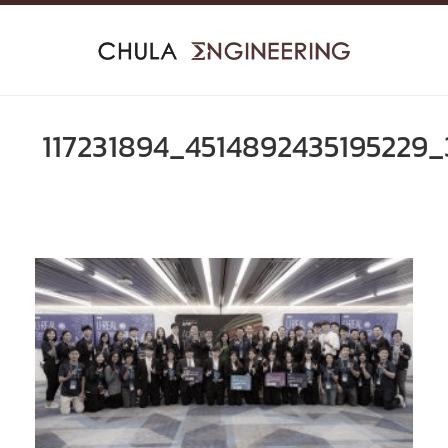
Skip
to
content
117231894_4514892435195229