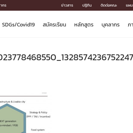
ลากร
ข่าวสาร
ปฏิทิน
ติดต่อคณะ
แผนผ
SDGs/Covid19
สมัครเรียน
หลักสูตร
บุคลากร
ภา
ION
ICS
MENTS
CH
Toward Innovative Society: fight
หลักสูตรที่เปิดสอน
หลักสูตรปริญญาตรี
คณะผู้บริหาร
หน่วยงาน
จรรยาบรรณนักวิจัย
เกี่ยวข้องกับ COVID-19















COVID19
(S
ปฏิทินรับสมัครนิสิต
หลักสูตรปริญญาเอก
โครงสร้างองค์กร
กลุ่มวิจัย
Partnership











N
7023778468550_132857423675224
Engineering My World : สร้างสรรค์
ศาสตราจารย์กิตติคุณ
ผลงานวิจัย
สิ่งอำนวยความสะดวก








โลกใหม่ด้วยวิศวกรรม
การ
ประชาสัมพันธ์ทุนวิจัย (ปกติ)
ดาวน์โหลด




ประกาศและแบบฟอร์ม
จุฬาฯ NetAuth





ติดต่อฝ่ายวิจัย
หน่วยวิศวศึกษา




multi-mentoring system

CS