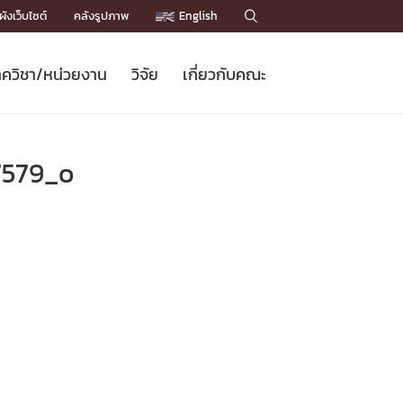
ังเว็บไซต์
คลังรูปภาพ
English

ควิชา/หน่วยงาน
วิจัย
เกี่ยวกับคณะ
Sustainable Development Goals
ข่าวรับสมัครนิสิต
หลักสูตรปริญญาโท
คณาจารย์ / บุคลากร
เบอร์ติดต่อหน่วยงาน
ข่าววิจัย
แนะนำคณะ


DGs)
BULLETIN
ทำเนียบศักดิ์อินทาเนีย
ทำเนียบนักวิจัย
โครงสร้างองค์กร
7579_o
โครงการ Chula Engineering สนับสนุน
ปริญญากิตติมศักดิ์
วารสารวิชาการ
Facts and Figures
เรียนรู้ตลอดชีวิต (Lifelong Learning)
ประชาสัมพันธ์ทุนวิจัย (พิเศษ)
ติดต่อคณะ

คำถามด้านวิจัยที่พบบ่อย
ห้องสมุด

เชื่อมต่อหน่วยงานด้านวิจัย