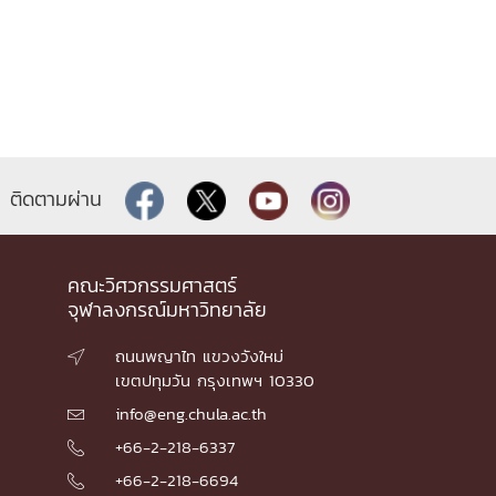
ติดตามผ่าน
คณะวิศวกรรมศาสตร์
จุฬาลงกรณ์มหาวิทยาลัย
ถนนพญาไท แขวงวังใหม่

เขตปทุมวัน กรุงเทพฯ 10330
info@eng.chula.ac.th

+66-2-218-6337

+66-2-218-6694
