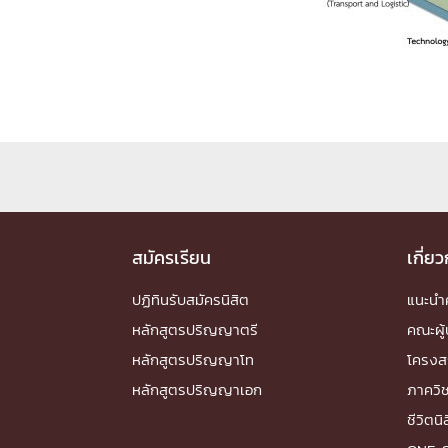
Engineering My World : สร้างสรรค์โลกใหม่
โครงการ Chula Engineering สนับสนุนการเรีย
(Lifelong Learning)
FACULTY
หน้าแรกบุคลากร

คณะผู้บริหาร
คณาจารย์ / บุคลากร
โคร
ทำเนียบศักดิ์อินทาเนีย
ศาสตราจารย์กิตติค
ปริญญากิตติมศักดิ์
สมัครเรียน
เกี่ย
DEPARTME
ปฏิทินรับสมัครนิสิต
แนะน
หลักสูตรปริญญาตรี
คณะผู้
หน้าแรกภาควิชา/หน่วยงาน

หลักสูตรปริญญาโท
โครงส
หน่วยงาน
เบอร์ติดต่อหน่วยงาน
หลักสูตรปริญญาเอก
ภาควิ
RESEARCH
ชีวิตนิ