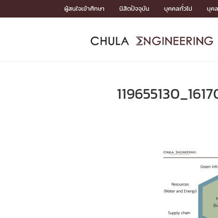
Skip
ผู้สนใจเข้าศึกษา
นิสิตปัจจุบัน
บุคคลทั่วไป
บุค
to
content
หน้าแรกSDGs/Covid19

Toward Innovative Society: fight COVID19
ADMISS
ACADEM
FACULTY
DEPART
RESEAR
ABOUT
หน้าแรกSDGs/Covid19

Sustainable Development Goals (SDGs)
ADMISSIO
119655130_161
หน้าแรกสมัครเรียน
หน้าแรกหลักสูตร
หน้าแรกบุคลากร
หน้าแรกภาควิชา/หน่วยงาน
หน้าแรกวิจัย
หน้าแรกเกี่ยวกับคณะ






หน้าแรกสมัครเรียน

หลักสูตรที่เปิดสอน
ข่าวรับสมัครนิสิต
ปฏิทินรับสมัครนิสิต
ACADEMI
หน้าแรกหลักสูตร

หลักสูตรปริญญาตรี
หลักสูตรปริญญาโท
หลักสูตรปริญญาเอก
BULLETIN