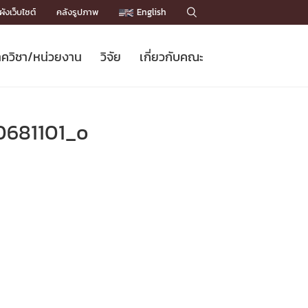
ังเว็บไซต์
คลังรูปภาพ
English

ควิชา/หน่วยงาน
วิจัย
เกี่ยวกับคณะ
Sustainable Development Goals
ข่าวรับสมัครนิสิต
หลักสูตรปริญญาโท
คณาจารย์ / บุคลากร
เบอร์ติดต่อหน่วยงาน
ข่าววิจัย
แนะนำคณะ


DGs)
BULLETIN
ทำเนียบศักดิ์อินทาเนีย
ทำเนียบนักวิจัย
โครงสร้างองค์กร
681101_o
โครงการ Chula Engineering สนับสนุน
ปริญญากิตติมศักดิ์
วารสารวิชาการ
Facts and Figures
เรียนรู้ตลอดชีวิต (Lifelong Learning)
ประชาสัมพันธ์ทุนวิจัย (พิเศษ)
ติดต่อคณะ

คำถามด้านวิจัยที่พบบ่อย
ห้องสมุด

เชื่อมต่อหน่วยงานด้านวิจัย