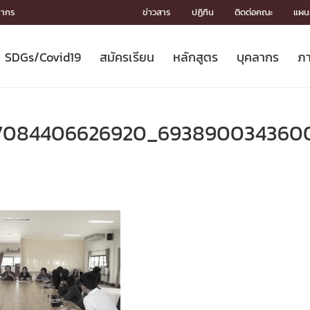
ลากร
ข่าวสาร
ปฏิทิน
ติดต่อคณะ
แผนผ
SDGs/Covid19
สมัครเรียน
หลักสูตร
บุคลากร
ภา
ION
ICS
MENTS
CH
Toward Innovative Society: fight
หลักสูตรที่เปิดสอน
หลักสูตรปริญญาตรี
คณะผู้บริหาร
หน่วยงาน
จรรยาบรรณนักวิจัย
เกี่ยวข้องกับ COVID-19















COVID19
(S
ปฏิทินรับสมัครนิสิต
หลักสูตรปริญญาเอก
โครงสร้างองค์กร
กลุ่มวิจัย
Partnership











N
57084406626920_6938900343600
Engineering My World : สร้างสรรค์
ศาสตราจารย์กิตติคุณ
ผลงานวิจัย
สิ่งอำนวยความสะดวก








โลกใหม่ด้วยวิศวกรรม
การ
ประชาสัมพันธ์ทุนวิจัย (ปกติ)
ดาวน์โหลด




ประกาศและแบบฟอร์ม
จุฬาฯ NetAuth





ติดต่อฝ่ายวิจัย
หน่วยวิศวศึกษา




multi-mentoring system

CS