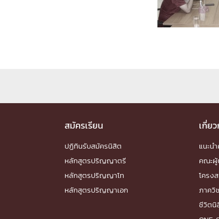
Engineering My World : สร้างสรรค์โลกใหม่
โครงการ Chula Engineering สนับสนุนการเรีย
(Lifelong Learning)
FACULTY
หน้าแรกบุคลากร

คณะผู้บริหาร
คณาจารย์ / บุคลากร
โคร
ทำเนียบศักดิ์อินทาเนีย
ศาสตราจารย์กิตติค
ปริญญากิตติมศักดิ์
สมัครเรียน
เกี่ย
DEPARTME
ปฏิทินรับสมัครนิสิต
แนะน
หลักสูตรปริญญาตรี
คณะผู้
หน้าแรกภาควิชา/หน่วยงาน

หลักสูตรปริญญาโท
โครงส
หน่วยงาน
เบอร์ติดต่อหน่วยงาน
หลักสูตรปริญญาเอก
ภาควิ
RESEARCH
ชีวิตนิ