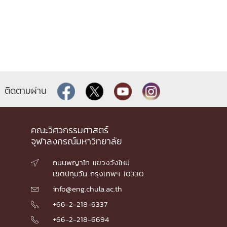
ติดตามผ่าน
คณะวิศวกรรมศาสตร์
จุฬาลงกรณ์มหาวิทยาลัย
ถนนพญาไท แขวงวังใหม่

เขตปทุมวัน กรุงเทพฯ 10330
info@eng.chula.ac.th

+66-2-218-6337

+66-2-218-6694
