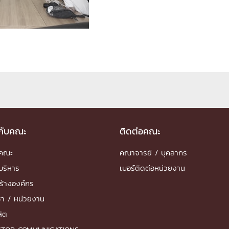
ด้วยวิศวกรรม
นรู้ตลอดชีวิต
งสร้างองค์กร
ุณ
วกับคณะ
ติดต่อคณะ
NTS
ำคณะ
คณาจารย์ / บุคลากร
บริหาร
เบอร์ติดต่อหน่วยงาน
ร้างองค์กร
ชา / หน่วยงาน
สิต