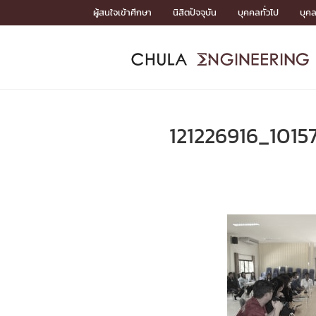
Skip
ผู้สนใจเข้าศึกษา
นิสิตปัจจุบัน
บุคคลทั่วไป
บุค
to
content
หน้าแรกSDGs/Covid19

Toward Innovative Society: fight COVID19
ADMISS
ACADEM
FACULTY
DEPART
RESEAR
ABOUT
หน้าแรกSDGs/Covid19

Sustainable Development Goals (SDGs)
ADMISSIO
121226916_101
หน้าแรกสมัครเรียน
หน้าแรกหลักสูตร
หน้าแรกบุคลากร
หน้าแรกภาควิชา/หน่วยงาน
หน้าแรกวิจัย
หน้าแรกเกี่ยวกับคณะ






หน้าแรกสมัครเรียน

หลักสูตรที่เปิดสอน
ข่าวรับสมัครนิสิต
ปฏิทินรับสมัครนิสิต
ACADEMI
หน้าแรกหลักสูตร

หลักสูตรปริญญาตรี
หลักสูตรปริญญาโท
หลักสูตรปริญญาเอก
BULLETIN