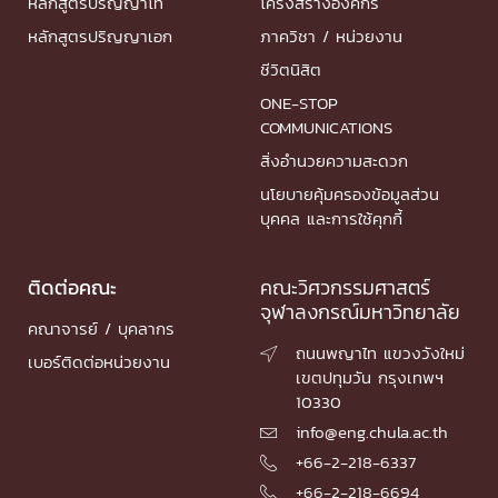
หลักสูตรปริญญาโท
โครงสร้างองค์กร
หลักสูตรปริญญาเอก
ภาควิชา / หน่วยงาน
ชีวิตนิสิต
ONE-STOP
COMMUNICATIONS
สิ่งอำนวยความสะดวก
นโยบายคุ้มครองข้อมูลส่วน
บุคคล และการใช้คุกกี้
ติดต่อคณะ
คณะวิศวกรรมศาสตร์
จุฬาลงกรณ์มหาวิทยาลัย
คณาจารย์ / บุคลากร
ถนนพญาไท แขวงวังใหม่

เบอร์ติดต่อหน่วยงาน
เขตปทุมวัน กรุงเทพฯ
10330
info@eng.chula.ac.th

+66-2-218-6337

+66-2-218-6694
