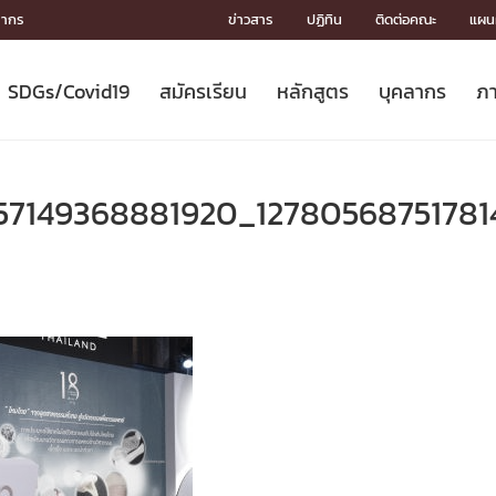
ลากร
ข่าวสาร
ปฏิทิน
ติดต่อคณะ
แผนผ
SDGs/Covid19
สมัครเรียน
หลักสูตร
บุคลากร
ภา
ION
ICS
MENTS
CH
Toward Innovative Society: fight
หลักสูตรที่เปิดสอน
หลักสูตรปริญญาตรี
คณะผู้บริหาร
หน่วยงาน
จรรยาบรรณนักวิจัย
เกี่ยวข้องกับ COVID-19















COVID19
(S
ปฏิทินรับสมัครนิสิต
หลักสูตรปริญญาเอก
โครงสร้างองค์กร
กลุ่มวิจัย
Partnership











N
57149368881920_12780568751781
Engineering My World : สร้างสรรค์
ศาสตราจารย์กิตติคุณ
ผลงานวิจัย
สิ่งอำนวยความสะดวก








โลกใหม่ด้วยวิศวกรรม
การ
ประชาสัมพันธ์ทุนวิจัย (ปกติ)
ดาวน์โหลด




ประกาศและแบบฟอร์ม
จุฬาฯ NetAuth





ติดต่อฝ่ายวิจัย
หน่วยวิศวศึกษา




multi-mentoring system

CS