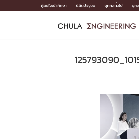
Skip
ผู้สนใจเข้าศึกษา
นิสิตปัจจุบัน
บุคคลทั่วไป
บุค
to
content
หน้าแรกSDGs/Covid19

Toward Innovative Society: fight COVID19
ADMISS
ACADEM
FACULTY
DEPART
RESEAR
ABOUT
หน้าแรกSDGs/Covid19

Sustainable Development Goals (SDGs)
ADMISSIO
125793090_101
หน้าแรกสมัครเรียน
หน้าแรกหลักสูตร
หน้าแรกบุคลากร
หน้าแรกภาควิชา/หน่วยงาน
หน้าแรกวิจัย
หน้าแรกเกี่ยวกับคณะ






หน้าแรกสมัครเรียน

หลักสูตรที่เปิดสอน
ข่าวรับสมัครนิสิต
ปฏิทินรับสมัครนิสิต
ACADEMI
หน้าแรกหลักสูตร

หลักสูตรปริญญาตรี
หลักสูตรปริญญาโท
หลักสูตรปริญญาเอก
BULLETIN