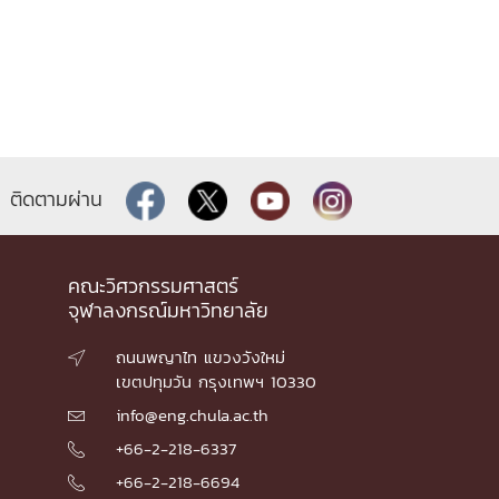
ติดตามผ่าน
คณะวิศวกรรมศาสตร์
จุฬาลงกรณ์มหาวิทยาลัย
ถนนพญาไท แขวงวังใหม่

เขตปทุมวัน กรุงเทพฯ 10330
info@eng.chula.ac.th

+66-2-218-6337

+66-2-218-6694
