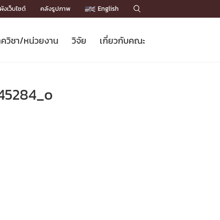
ังเว็บไซต์
คลังรูปภาพ
English

ควิชา/หน่วยงาน
วิจัย
เกี่ยวกับคณะ
Sustainable Development Goals
ข่าวรับสมัครนิสิต
หลักสูตรปริญญาโท
คณาจารย์ / บุคลากร
เบอร์ติดต่อหน่วยงาน
ข่าววิจัย
แนะนำคณะ


DGs)
BULLETIN
ทำเนียบศักดิ์อินทาเนีย
ทำเนียบนักวิจัย
โครงสร้างองค์กร
45284_o
โครงการ Chula Engineering สนับสนุน
ปริญญากิตติมศักดิ์
วารสารวิชาการ
Facts and Figures
เรียนรู้ตลอดชีวิต (Lifelong Learning)
ประชาสัมพันธ์ทุนวิจัย (พิเศษ)
ติดต่อคณะ

คำถามด้านวิจัยที่พบบ่อย
ห้องสมุด

เชื่อมต่อหน่วยงานด้านวิจัย