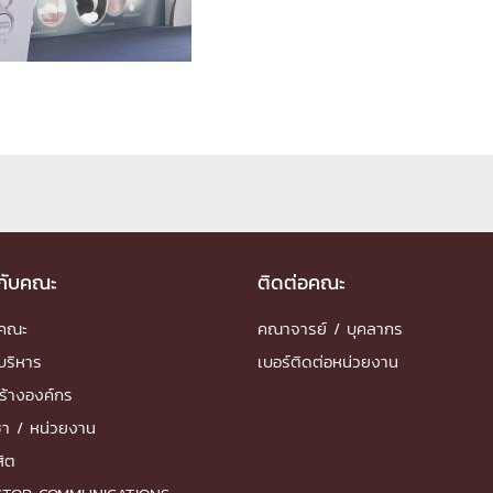
ด้วยวิศวกรรม
นรู้ตลอดชีวิต
งสร้างองค์กร
ุณ
วกับคณะ
ติดต่อคณะ
NTS
ำคณะ
คณาจารย์ / บุคลากร
บริหาร
เบอร์ติดต่อหน่วยงาน
ร้างองค์กร
ชา / หน่วยงาน
สิต