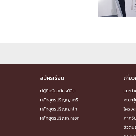
Engineering My World : สร้างสรรค์โลกใหม่
โครงการ Chula Engineering สนับสนุนการเรีย
(Lifelong Learning)
FACULTY
หน้าแรกบุคลากร

คณะผู้บริหาร
คณาจารย์ / บุคลากร
โคร
ทำเนียบศักดิ์อินทาเนีย
ศาสตราจารย์กิตติค
ปริญญากิตติมศักดิ์
สมัครเรียน
เกี่ย
DEPARTME
ปฏิทินรับสมัครนิสิต
แนะน
หลักสูตรปริญญาตรี
คณะผู้
หน้าแรกภาควิชา/หน่วยงาน

หลักสูตรปริญญาโท
โครงส
หน่วยงาน
เบอร์ติดต่อหน่วยงาน
หลักสูตรปริญญาเอก
ภาควิ
RESEARCH
ชีวิตนิ