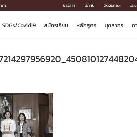
ลากร
ข่าวสาร
ปฏิทิน
ติดต่อคณะ
แผนผ
SDGs/Covid19
สมัครเรียน
หลักสูตร
บุคลากร
ภา
ION
ICS
MENTS
CH
Toward Innovative Society: fight
หลักสูตรที่เปิดสอน
หลักสูตรปริญญาตรี
คณะผู้บริหาร
หน่วยงาน
จรรยาบรรณนักวิจัย
เกี่ยวข้องกับ COVID-19















COVID19
(S
ปฏิทินรับสมัครนิสิต
หลักสูตรปริญญาเอก
โครงสร้างองค์กร
กลุ่มวิจัย
Partnership











N
57214297956920_45081012744820
Engineering My World : สร้างสรรค์
ศาสตราจารย์กิตติคุณ
ผลงานวิจัย
สิ่งอำนวยความสะดวก








โลกใหม่ด้วยวิศวกรรม
การ
ประชาสัมพันธ์ทุนวิจัย (ปกติ)
ดาวน์โหลด




ประกาศและแบบฟอร์ม
จุฬาฯ NetAuth





ติดต่อฝ่ายวิจัย
หน่วยวิศวศึกษา




multi-mentoring system

CS