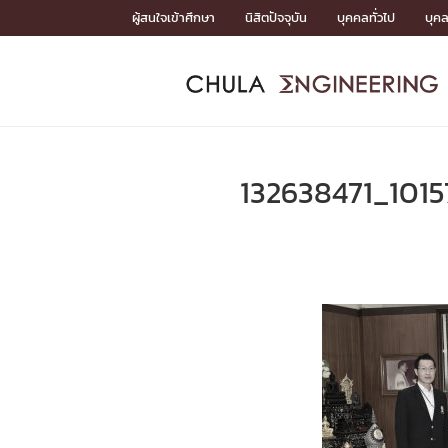
Skip
ผู้สนใจเข้าศึกษา
นิสิตปัจจุบัน
บุคคลทั่วไป
บุค
to
content
หน้าแรกSDGs/Covid19

Toward Innovative Society: fight COVID19
ADMISS
ACADEM
FACULTY
DEPART
RESEAR
ABOUT
หน้าแรกSDGs/Covid19

Sustainable Development Goals (SDGs)
ADMISSIO
132638471_101
หน้าแรกสมัครเรียน
หน้าแรกหลักสูตร
หน้าแรกบุคลากร
หน้าแรกภาควิชา/หน่วยงาน
หน้าแรกวิจัย
หน้าแรกเกี่ยวกับคณะ






หน้าแรกสมัครเรียน

หลักสูตรที่เปิดสอน
ข่าวรับสมัครนิสิต
ปฏิทินรับสมัครนิสิต
ACADEMI
หน้าแรกหลักสูตร

หลักสูตรปริญญาตรี
หลักสูตรปริญญาโท
หลักสูตรปริญญาเอก
BULLETIN