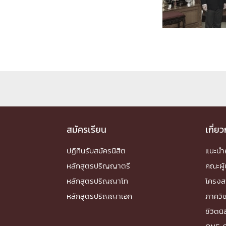
Engineering My World : สร้างสรรค์โลกใหม่
โครงการ Chula Engineering สนับสนุนการเรีย
(Lifelong Learning)
FACULTY
หน้าแรกบุคลากร

คณะผู้บริหาร
คณาจารย์ / บุคลากร
โคร
ทำเนียบศักดิ์อินทาเนีย
ศาสตราจารย์กิตติค
ปริญญากิตติมศักดิ์
สมัครเรียน
เกี่ย
DEPARTME
ปฏิทินรับสมัครนิสิต
แนะน
หลักสูตรปริญญาตรี
คณะผู้
หน้าแรกภาควิชา/หน่วยงาน

หลักสูตรปริญญาโท
โครงส
หน่วยงาน
เบอร์ติดต่อหน่วยงาน
หลักสูตรปริญญาเอก
ภาควิ
RESEARCH
ชีวิตนิ