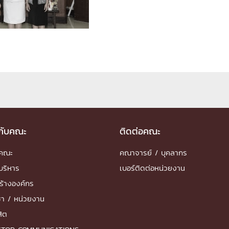
ด้วยวิศวกรรม
นรู้ตลอดชีวิต
งสร้างองค์กร
ุณ
วกับคณะ
ติดต่อคณะ
NTS
ำคณะ
คณาจารย์ / บุคลากร
บริหาร
เบอร์ติดต่อหน่วยงาน
ร้างองค์กร
ชา / หน่วยงาน
สิต