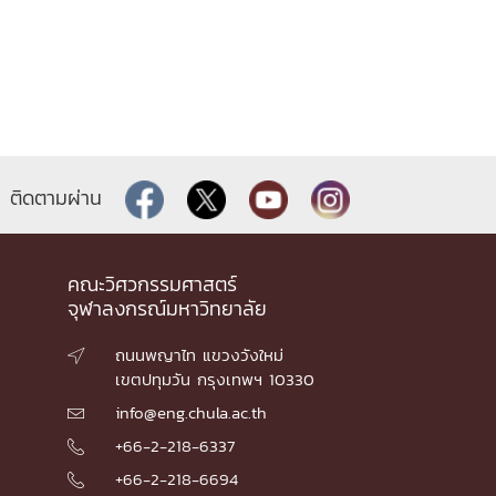
ติดตามผ่าน
คณะวิศวกรรมศาสตร์
จุฬาลงกรณ์มหาวิทยาลัย
ถนนพญาไท แขวงวังใหม่

เขตปทุมวัน กรุงเทพฯ 10330
info@eng.chula.ac.th

+66-2-218-6337

+66-2-218-6694
