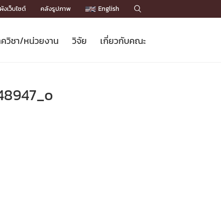
ังเว็บไซต์
คลังรูปภาพ
English

ควิชา/หน่วยงาน
วิจัย
เกี่ยวกับคณะ
Sustainable Development Goals
ข่าวรับสมัครนิสิต
หลักสูตรปริญญาโท
คณาจารย์ / บุคลากร
เบอร์ติดต่อหน่วยงาน
ข่าววิจัย
แนะนำคณะ


DGs)
BULLETIN
ทำเนียบศักดิ์อินทาเนีย
ทำเนียบนักวิจัย
โครงสร้างองค์กร
48947_o
โครงการ Chula Engineering สนับสนุน
ปริญญากิตติมศักดิ์
วารสารวิชาการ
Facts and Figures
เรียนรู้ตลอดชีวิต (Lifelong Learning)
ประชาสัมพันธ์ทุนวิจัย (พิเศษ)
ติดต่อคณะ

คำถามด้านวิจัยที่พบบ่อย
ห้องสมุด

เชื่อมต่อหน่วยงานด้านวิจัย