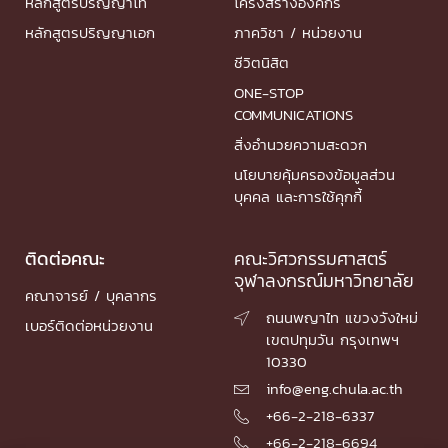
หลักสูตรปริญญาโท
โครงสร้างองค์กร
หลักสูตรปริญญาเอก
ภาควิชา / หน่วยงาน
ชีวิตนิสิต
ONE-STOP
COMMUNICATIONS
สิ่งอำนวยความสะดวก
นโยบายคุ้มครองข้อมูลส่วน
บุคคล และการใช้คุกกี้
ติดต่อคณะ
คณะวิศวกรรมศาสตร์
จุฬาลงกรณ์มหาวิทยาลัย
คณาจารย์ / บุคลากร
ถนนพญาไท แขวงวังใหม่

เบอร์ติดต่อหน่วยงาน
เขตปทุมวัน กรุงเทพฯ
10330
info@eng.chula.ac.th

+66-2-218-6337

+66-2-218-6694
