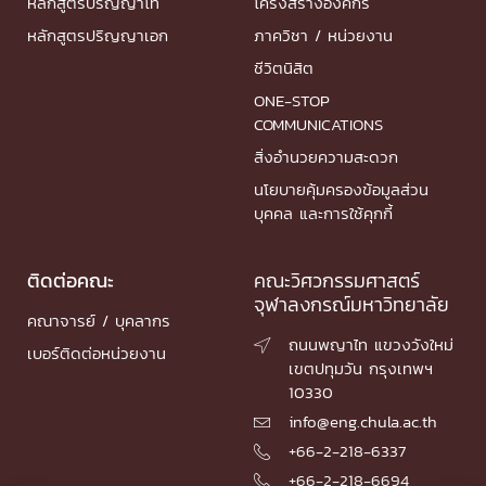
หลักสูตรปริญญาโท
โครงสร้างองค์กร
หลักสูตรปริญญาเอก
ภาควิชา / หน่วยงาน
ชีวิตนิสิต
ONE-STOP
COMMUNICATIONS
สิ่งอำนวยความสะดวก
นโยบายคุ้มครองข้อมูลส่วน
บุคคล และการใช้คุกกี้
ติดต่อคณะ
คณะวิศวกรรมศาสตร์
จุฬาลงกรณ์มหาวิทยาลัย
คณาจารย์ / บุคลากร
ถนนพญาไท แขวงวังใหม่

เบอร์ติดต่อหน่วยงาน
เขตปทุมวัน กรุงเทพฯ
10330
info@eng.chula.ac.th

+66-2-218-6337

+66-2-218-6694
