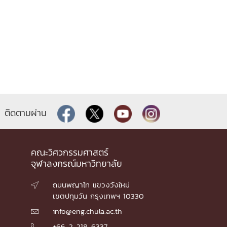
ติดตามผ่าน
คณะวิศวกรรมศาสตร์
จุฬาลงกรณ์มหาวิทยาลัย
ถนนพญาไท แขวงวังใหม่

เขตปทุมวัน กรุงเทพฯ 10330
info@eng.chula.ac.th

+66-2-218-6337
