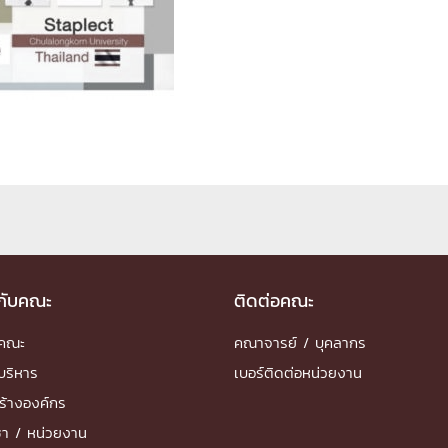
ด้วยวิศวกรรม
นรู้ตลอดชีวิต
งสร้างองค์กร
ุณ
NTS
วกับคณะ
ติดต่อคณะ
ำคณะ
คณาจารย์ / บุคลากร
บริหาร
เบอร์ติดต่อหน่วยงาน
ร้างองค์กร
ชา / หน่วยงาน