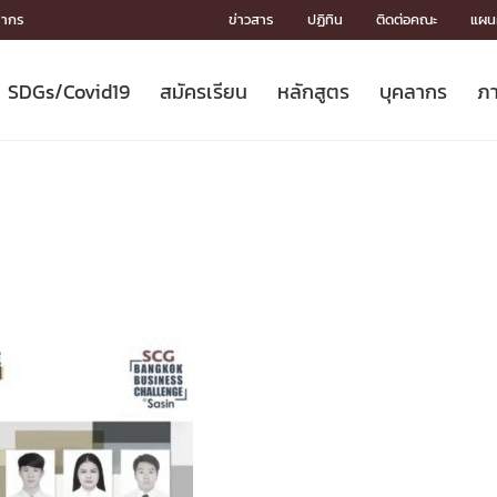
ลากร
ข่าวสาร
ปฏิทิน
ติดต่อคณะ
แผนผ
SDGs/Covid19
สมัครเรียน
หลักสูตร
บุคลากร
ภา
ION
ICS
MENTS
CH
Toward Innovative Society: fight
หลักสูตรที่เปิดสอน
หลักสูตรปริญญาตรี
คณะผู้บริหาร
หน่วยงาน
จรรยาบรรณนักวิจัย
เกี่ยวข้องกับ COVID-19















COVID19
(S
ปฏิทินรับสมัครนิสิต
หลักสูตรปริญญาเอก
โครงสร้างองค์กร
กลุ่มวิจัย
Partnership











N
Engineering My World : สร้างสรรค์
ศาสตราจารย์กิตติคุณ
ผลงานวิจัย
สิ่งอำนวยความสะดวก








โลกใหม่ด้วยวิศวกรรม
การ
ประชาสัมพันธ์ทุนวิจัย (ปกติ)
ดาวน์โหลด




ประกาศและแบบฟอร์ม
จุฬาฯ NetAuth





ติดต่อฝ่ายวิจัย
หน่วยวิศวศึกษา




multi-mentoring system

CS