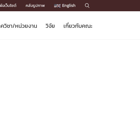
ังเว็บไซต์
คลังรูปภาพ
English

ควิชา/หน่วยงาน
วิจัย
เกี่ยวกับคณะ
Sustainable Development Goals
ข่าวรับสมัครนิสิต
หลักสูตรปริญญาโท
คณาจารย์ / บุคลากร
เบอร์ติดต่อหน่วยงาน
ข่าววิจัย
แนะนำคณะ


DGs)
BULLETIN
ทำเนียบศักดิ์อินทาเนีย
ทำเนียบนักวิจัย
โครงสร้างองค์กร
โครงการ Chula Engineering สนับสนุน
ปริญญากิตติมศักดิ์
วารสารวิชาการ
Facts and Figures
เรียนรู้ตลอดชีวิต (Lifelong Learning)
ประชาสัมพันธ์ทุนวิจัย (พิเศษ)
ติดต่อคณะ

คำถามด้านวิจัยที่พบบ่อย
ห้องสมุด

เชื่อมต่อหน่วยงานด้านวิจัย