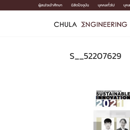
Skip
ผู้สนใจเข้าศึกษา
นิสิตปัจจุบัน
บุคคลทั่วไป
บุค
to
content
หน้าแรกSDGs/Covid19

Toward Innovative Society: fight COVID19
ADMISS
ACADEM
FACULTY
DEPART
RESEAR
ABOUT
หน้าแรกSDGs/Covid19

Sustainable Development Goals (SDGs)
ADMISSIO
S__52207629
หน้าแรกสมัครเรียน
หน้าแรกหลักสูตร
หน้าแรกบุคลากร
หน้าแรกภาควิชา/หน่วยงาน
หน้าแรกวิจัย
หน้าแรกเกี่ยวกับคณะ






หน้าแรกสมัครเรียน

หลักสูตรที่เปิดสอน
ข่าวรับสมัครนิสิต
ปฏิทินรับสมัครนิสิต
ACADEMI
หน้าแรกหลักสูตร

หลักสูตรปริญญาตรี
หลักสูตรปริญญาโท
หลักสูตรปริญญาเอก
BULLETIN