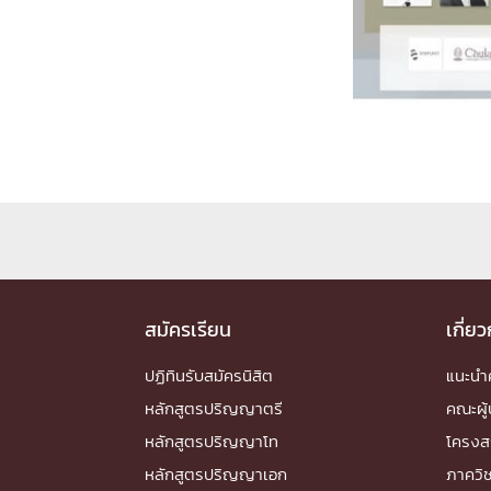
Engineering My World : สร้างสรรค์โลกใหม่
โครงการ Chula Engineering สนับสนุนการเรีย
(Lifelong Learning)
FACULTY
หน้าแรกบุคลากร

คณะผู้บริหาร
คณาจารย์ / บุคลากร
โคร
ทำเนียบศักดิ์อินทาเนีย
ศาสตราจารย์กิตติค
ปริญญากิตติมศักดิ์
DEPARTME
สมัครเรียน
เกี่ย
หน้าแรกภาควิชา/หน่วยงาน
ปฏิทินรับสมัครนิสิต
แนะน

หน่วยงาน
เบอร์ติดต่อหน่วยงาน
หลักสูตรปริญญาตรี
คณะผู้
RESEARCH
หลักสูตรปริญญาโท
โครงส
หลักสูตรปริญญาเอก
ภาควิ