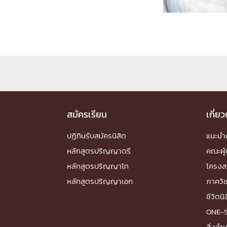
Engineering My World : สร้างสรรค์โลกใหม่
โครงการ Chula Engineering สนับสนุนการเรีย
(Lifelong Learning)
FACULTY
หน้าแรกบุคลากร

คณะผู้บริหาร
คณาจารย์ / บุคลากร
โคร
ทำเนียบศักดิ์อินทาเนีย
ศาสตราจารย์กิตติค
สมัครเรียน
เกี่ย
ปริญญากิตติมศักดิ์
ปฏิทินรับสมัครนิสิต
แนะน
DEPARTME
หลักสูตรปริญญาตรี
คณะผู้
หลักสูตรปริญญาโท
โครงส
หน้าแรกภาควิชา/หน่วยงาน

หลักสูตรปริญญาเอก
ภาควิ
หน่วยงาน
เบอร์ติดต่อหน่วยงาน
ชีวิตนิ
RESEARCH
ONE-
สิ่งอ