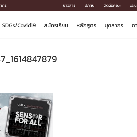
ลากร
ข่าวสาร
ปฏิทิน
ติดต่อคณะ
แผนผ
SDGs/Covid19
สมัครเรียน
หลักสูตร
บุคลากร
ภา
ION
ICS
MENTS
CH
Toward Innovative Society: fight
หลักสูตรที่เปิดสอน
หลักสูตรปริญญาตรี
คณะผู้บริหาร
หน่วยงาน
จรรยาบรรณนักวิจัย
เกี่ยวข้องกับ COVID-19















COVID19
(S
ปฏิทินรับสมัครนิสิต
หลักสูตรปริญญาเอก
โครงสร้างองค์กร
กลุ่มวิจัย
Partnership











N
7_1614847879
Engineering My World : สร้างสรรค์
ศาสตราจารย์กิตติคุณ
ผลงานวิจัย
สิ่งอำนวยความสะดวก








โลกใหม่ด้วยวิศวกรรม
การ
ประชาสัมพันธ์ทุนวิจัย (ปกติ)
ดาวน์โหลด




ประกาศและแบบฟอร์ม
จุฬาฯ NetAuth





ติดต่อฝ่ายวิจัย
หน่วยวิศวศึกษา




multi-mentoring system

CS