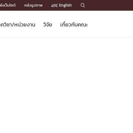
ังเว็บไซต์
คลังรูปภาพ
English

ควิชา/หน่วยงาน
วิจัย
เกี่ยวกับคณะ
Sustainable Development Goals
ข่าวรับสมัครนิสิต
หลักสูตรปริญญาโท
คณาจารย์ / บุคลากร
เบอร์ติดต่อหน่วยงาน
ข่าววิจัย
แนะนำคณะ


DGs)
BULLETIN
ทำเนียบศักดิ์อินทาเนีย
ทำเนียบนักวิจัย
โครงสร้างองค์กร
โครงการ Chula Engineering สนับสนุน
ปริญญากิตติมศักดิ์
วารสารวิชาการ
Facts and Figures
เรียนรู้ตลอดชีวิต (Lifelong Learning)
ประชาสัมพันธ์ทุนวิจัย (พิเศษ)
ติดต่อคณะ

คำถามด้านวิจัยที่พบบ่อย
ห้องสมุด

เชื่อมต่อหน่วยงานด้านวิจัย