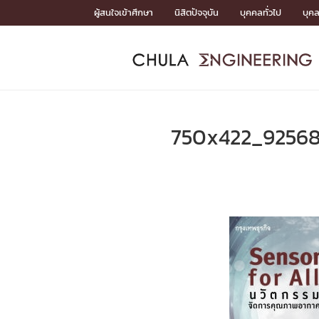
Skip
ผู้สนใจเข้าศึกษา
นิสิตปัจจุบัน
บุคคลทั่วไป
บุค
to
content
หน้าแรกSDGs/Covid19

Toward Innovative Society: fight COVID19
ADMISS
ACADEM
FACULTY
DEPART
RESEAR
ABOUT
หน้าแรกSDGs/Covid19

Sustainable Development Goals (SDGs)
ADMISSIO
750x422_92568
หน้าแรกสมัครเรียน
หน้าแรกหลักสูตร
หน้าแรกบุคลากร
หน้าแรกภาควิชา/หน่วยงาน
หน้าแรกวิจัย
หน้าแรกเกี่ยวกับคณะ






หน้าแรกสมัครเรียน

หลักสูตรที่เปิดสอน
ข่าวรับสมัครนิสิต
ปฏิทินรับสมัครนิสิต
ACADEMI
หน้าแรกหลักสูตร

หลักสูตรปริญญาตรี
หลักสูตรปริญญาโท
หลักสูตรปริญญาเอก
BULLETIN