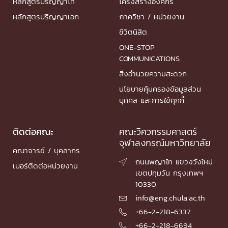
หลักสูตรปริญญาโท
โครงสร้างองค์กร
หลักสูตรปริญญาเอก
ภาควิชา / หน่วยงาน
ชีวิตนิสิต
ONE-STOP
COMMUNICATIONS
สิ่งอำนวยความสะดวก
นโยบายคุ้มครองข้อมูลส่วน
บุคคล และการใช้คุกกี้
ติดต่อคณะ
คณะวิศวกรรมศาสตร์
จุฬาลงกรณ์มหาวิทยาลัย
คณาจารย์ / บุคลากร
ถนนพญาไท แขวงวังใหม่

เบอร์ติดต่อหน่วยงาน
เขตปทุมวัน กรุงเทพฯ
10330
info@eng.chula.ac.th

+66-2-218-6337

+66-2-218-6694
