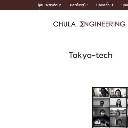
Skip
ผู้สนใจเข้าศึกษา
นิสิตปัจจุบัน
บุคคลทั่วไป
บุค
to
content
หน้าแรกSDGs/Covid19

Toward Innovative Society: fight COVID19
ADMISS
ACADEM
FACULTY
DEPART
RESEAR
ABOUT
หน้าแรกSDGs/Covid19

Sustainable Development Goals (SDGs)
ADMISSIO
Tokyo-tech
หน้าแรกสมัครเรียน
หน้าแรกหลักสูตร
หน้าแรกบุคลากร
หน้าแรกภาควิชา/หน่วยงาน
หน้าแรกวิจัย
หน้าแรกเกี่ยวกับคณะ






หน้าแรกสมัครเรียน

หลักสูตรที่เปิดสอน
ข่าวรับสมัครนิสิต
ปฏิทินรับสมัครนิสิต
ACADEMI
หน้าแรกหลักสูตร

หลักสูตรปริญญาตรี
หลักสูตรปริญญาโท
หลักสูตรปริญญาเอก
BULLETIN