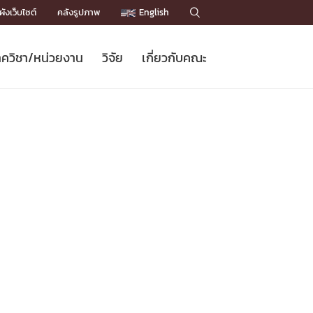
ังเว็บไซต์
คลังรูปภาพ
English

ควิชา/หน่วยงาน
วิจัย
เกี่ยวกับคณะ
Sustainable Development Goals
ข่าวรับสมัครนิสิต
หลักสูตรปริญญาโท
คณาจารย์ / บุคลากร
เบอร์ติดต่อหน่วยงาน
ข่าววิจัย
แนะนำคณะ


DGs)
BULLETIN
ทำเนียบศักดิ์อินทาเนีย
ทำเนียบนักวิจัย
โครงสร้างองค์กร
โครงการ Chula Engineering สนับสนุน
ปริญญากิตติมศักดิ์
วารสารวิชาการ
Facts and Figures
เรียนรู้ตลอดชีวิต (Lifelong Learning)
ประชาสัมพันธ์ทุนวิจัย (พิเศษ)
ติดต่อคณะ

คำถามด้านวิจัยที่พบบ่อย
ห้องสมุด

เชื่อมต่อหน่วยงานด้านวิจัย