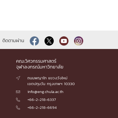
ติดตามผ่าน
คณะวิศวกรรมศาสตร์
จุฬาลงกรณ์มหาวิทยาลัย
ถนนพญาไท แขวงวังใหม่

เขตปทุมวัน กรุงเทพฯ 10330
info@eng.chula.ac.th

+66-2-218-6337

+66-2-218-6694
