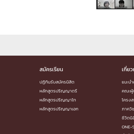
Engineering My World : สร้างสรรค์โลกใหม่
โครงการ Chula Engineering สนับสนุนการเรีย
(Lifelong Learning)
FACULTY
หน้าแรกบุคลากร

คณะผู้บริหาร
คณาจารย์ / บุคลากร
โคร
ทำเนียบศักดิ์อินทาเนีย
ศาสตราจารย์กิตติค
สมัครเรียน
เกี่ย
ปริญญากิตติมศักดิ์
ปฏิทินรับสมัครนิสิต
DEPARTME
แนะน
หลักสูตรปริญญาตรี
คณะผู้
หลักสูตรปริญญาโท
โครงส
หน้าแรกภาควิชา/หน่วยงาน

หลักสูตรปริญญาเอก
ภาควิ
หน่วยงาน
เบอร์ติดต่อหน่วยงาน
RESEARCH
ชีวิตนิ
ONE-