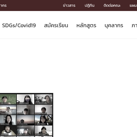
ลากร
ข่าวสาร
ปฏิทิน
ติดต่อคณะ
แผนผ
SDGs/Covid19
สมัครเรียน
หลักสูตร
บุคลากร
ภา
ION
ICS
MENTS
CH
Toward Innovative Society: fight
หลักสูตรที่เปิดสอน
หลักสูตรปริญญาตรี
คณะผู้บริหาร
หน่วยงาน
จรรยาบรรณนักวิจัย
เกี่ยวข้องกับ COVID-19















COVID19
(S
ปฏิทินรับสมัครนิสิต
หลักสูตรปริญญาเอก
โครงสร้างองค์กร
กลุ่มวิจัย
Partnership











N
Engineering My World : สร้างสรรค์
ศาสตราจารย์กิตติคุณ
ผลงานวิจัย
สิ่งอำนวยความสะดวก








โลกใหม่ด้วยวิศวกรรม
การ
ประชาสัมพันธ์ทุนวิจัย (ปกติ)
ดาวน์โหลด




ประกาศและแบบฟอร์ม
จุฬาฯ NetAuth





ติดต่อฝ่ายวิจัย
หน่วยวิศวศึกษา




multi-mentoring system

CS