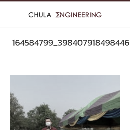
Skip
to
content
164584799_398407918498446