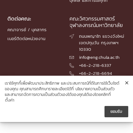
บุคคล และการใช้คุกกี้
ติดต่อคณะ
คณะวิศวกรรมศาสตร์
จุฬาลงกรณ์มหาวิทยาลัย
คณาจารย์ / บุคลากร
ถนนพญาไท แขวงวังใหม่

เบอร์ติดต่อหน่วยงาน
เขตปทุมวัน กรุงเทพฯ
10330
info@eng.chula.ac.th

+66-2-218-6337

+66-2-218-6694

เราใช้คุกกี้เพื่อพัฒนาประสิทธิภาพ และประสบการณ์ที่ดีในการใช้เว็บไซต์
ของคุณ คุณสามารถศึกษารายละเอียดได้ที่
นโยบายความเป็นส่วนตัว
และสามารถจัดการความเป็นส่วนตัวเองได้ของคุณได้เองโดยคลิกที่
© 2026 Faculty of Engineering, Chulalongkorn University
ตั้งค่า
ยอมรับ




