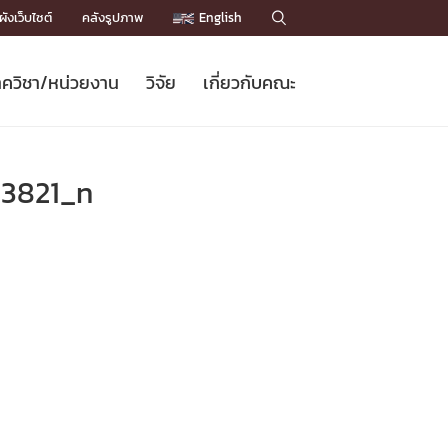
ังเว็บไซต์
คลังรูปภาพ
English

ควิชา/หน่วยงาน
วิจัย
เกี่ยวกับคณะ
Sustainable Development Goals
ข่าวรับสมัครนิสิต
หลักสูตรปริญญาโท
คณาจารย์ / บุคลากร
เบอร์ติดต่อหน่วยงาน
ข่าววิจัย
แนะนำคณะ


DGs)
BULLETIN
ทำเนียบศักดิ์อินทาเนีย
ทำเนียบนักวิจัย
โครงสร้างองค์กร
93821_n
โครงการ Chula Engineering สนับสนุน
ปริญญากิตติมศักดิ์
วารสารวิชาการ
Facts and Figures
เรียนรู้ตลอดชีวิต (Lifelong Learning)
ประชาสัมพันธ์ทุนวิจัย (พิเศษ)
ติดต่อคณะ

คำถามด้านวิจัยที่พบบ่อย
ห้องสมุด

เชื่อมต่อหน่วยงานด้านวิจัย