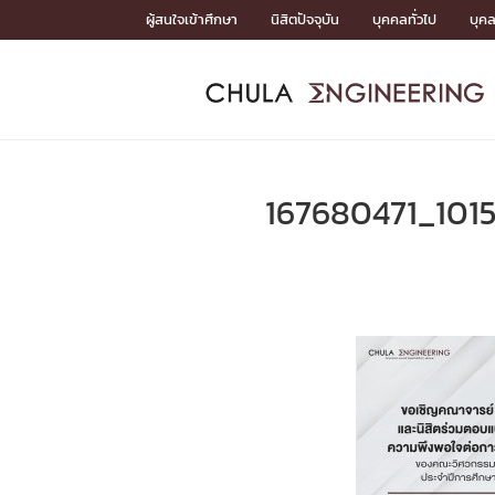
Skip
ผู้สนใจเข้าศึกษา
นิสิตปัจจุบัน
บุคคลทั่วไป
บุค
to
content
หน้าแรกSDGs/Covid19

Toward Innovative Society: fight COVID19
ADMISS
ACADEM
FACULTY
DEPART
RESEAR
ABOUT
หน้าแรกSDGs/Covid19

Sustainable Development Goals (SDGs)
ADMISSIO
167680471_101
หน้าแรกสมัครเรียน
หน้าแรกหลักสูตร
หน้าแรกบุคลากร
หน้าแรกภาควิชา/หน่วยงาน
หน้าแรกวิจัย
หน้าแรกเกี่ยวกับคณะ






หน้าแรกสมัครเรียน

หลักสูตรที่เปิดสอน
ข่าวรับสมัครนิสิต
ปฏิทินรับสมัครนิสิต
ACADEMI
หน้าแรกหลักสูตร

หลักสูตรปริญญาตรี
หลักสูตรปริญญาโท
หลักสูตรปริญญาเอก
BULLETIN