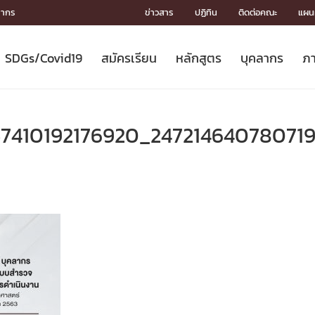
ลากร
ข่าวสาร
ปฏิทิน
ติดต่อคณะ
แผนผ
SDGs/Covid19
สมัครเรียน
หลักสูตร
บุคลากร
ภา
ION
ICS
MENTS
CH
Toward Innovative Society: fight
หลักสูตรที่เปิดสอน
หลักสูตรปริญญาตรี
คณะผู้บริหาร
หน่วยงาน
จรรยาบรรณนักวิจัย
เกี่ยวข้องกับ COVID-19















COVID19
(S
ปฏิทินรับสมัครนิสิต
หลักสูตรปริญญาเอก
โครงสร้างองค์กร
กลุ่มวิจัย
Partnership











N
57410192176920_24721464078071
Engineering My World : สร้างสรรค์
ศาสตราจารย์กิตติคุณ
ผลงานวิจัย
สิ่งอำนวยความสะดวก








โลกใหม่ด้วยวิศวกรรม
การ
ประชาสัมพันธ์ทุนวิจัย (ปกติ)
ดาวน์โหลด




ประกาศและแบบฟอร์ม
จุฬาฯ NetAuth





ติดต่อฝ่ายวิจัย
หน่วยวิศวศึกษา




multi-mentoring system

CS