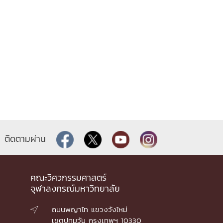
ติดตามผ่าน
คณะวิศวกรรมศาสตร์
จุฬาลงกรณ์มหาวิทยาลัย
ถนนพญาไท แขวงวังใหม่

เขตปทุมวัน กรุงเทพฯ 10330