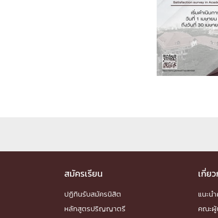
Engineering My World : สร้างสรรค์โลกใหม่
โครงการ Chula Engineering สนับสนุนการเรีย
(Lifelong Learning)
FACULTY
หน้าแรกบุคลากร

คณะผู้บริหาร
คณาจารย์ / บุคลากร
โคร
ทำเนียบศักดิ์อินทาเนีย
ศาสตราจารย์กิตติค
ปริญญากิตติมศักดิ์
DEPARTME
หน้าแรกภาควิชา/หน่วยงาน

สมัครเรียน
เกี่ย
หน่วยงาน
เบอร์ติดต่อหน่วยงาน
RESEARCH
ปฏิทินรับสมัครนิสิต
แนะน
หลักสูตรปริญญาตรี
คณะผู้