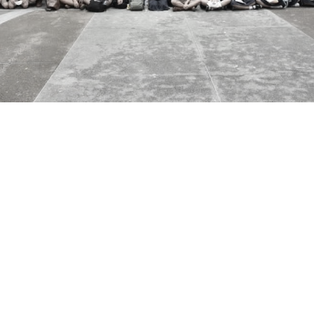
การ
ุนวิจัย (พิเศษ)
บ่อย
tnership
ณะ
ษา