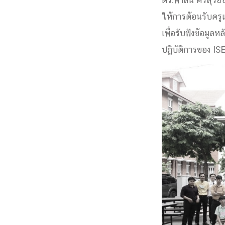
ดร.ฟ้าลั่น ศรีสุร
Engineering My World : สร้างสรรค์โลกใหม่
ให้การต้อนรับครู
โครงการ Chula Engineering สนับสนุนการเรีย
เพื่อรับฟังข้อมู
(Lifelong Learning)
ปฏิบัติการของ IS
FACULTY
หน้าแรกบุคลากร

คณะผู้บริหาร
คณาจารย์ / บุคลากร
โคร
ทำเนียบศักดิ์อินทาเนีย
ศาสตราจารย์กิตติค
ปริญญากิตติมศักดิ์
DEPARTME
หน้าแรกภาควิชา/หน่วยงาน

หน่วยงาน
เบอร์ติดต่อหน่วยงาน
RESEARCH