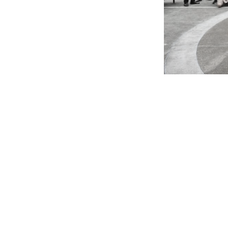
หน้าแรกวิจัย

จรรยาบรรณนักวิจัย
ข่าววิจัย
กลุ่มวิจัย
ทำเนียบนักวิจัย
ผลงานวิจัย
วารสารวิชา
ประชาสัมพันธ์ทุนวิจัย (ปกติ)
ประชาสัมพันธ์ท
ประกาศและแบบฟอร์ม
คำถามด้านวิจัยที่พบ
ติดต่อฝ่ายวิจัย
เชื่อมต่อหน่วยงานด้านวิจัย
multi-mentoring system
ABOUT
หน้าแรกเกี่ยวกับคณะ

เกี่ยวข้องกับ COVID-19
แนะนำคณะ
Par
โครงสร้างองค์กร
สิ่งอำนวยความสะดวก
Facts and Figures
ดาวน์โหลด
ติดต่อค
จุฬาฯ NetAuth
ห้องสมุด
หน่วยวิศวศึก