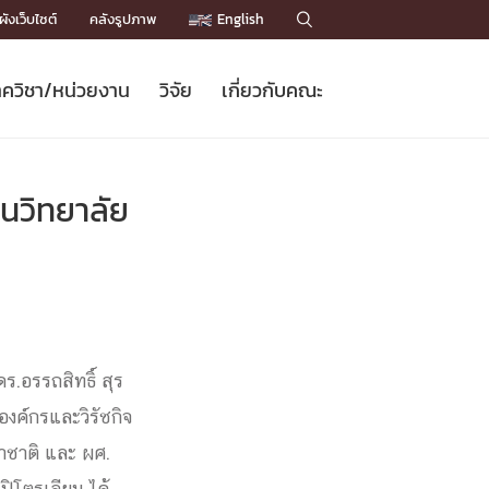
ังเว็บไซต์
คลังรูปภาพ
English

ควิชา/หน่วยงาน
วิจัย
เกี่ยวกับคณะ
Sustainable Development Goals
ข่าวรับสมัครนิสิต
หลักสูตรปริญญาโท
คณาจารย์ / บุคลากร
เบอร์ติดต่อหน่วยงาน
ข่าววิจัย
แนะนำคณะ


DGs)
BULLETIN
ทำเนียบศักดิ์อินทาเนีย
ทำเนียบนักวิจัย
โครงสร้างองค์กร
นวิทยาลัย
โครงการ Chula Engineering สนับสนุน
ปริญญากิตติมศักดิ์
วารสารวิชาการ
Facts and Figures
เรียนรู้ตลอดชีวิต (Lifelong Learning)
ประชาสัมพันธ์ทุนวิจัย (พิเศษ)
ติดต่อคณะ

คำถามด้านวิจัยที่พบบ่อย
ห้องสมุด

เชื่อมต่อหน่วยงานด้านวิจัย
.อรรถสิทธิ์ สุร
องค์กรและวิรัชกิจ
าชาติ และ ผศ.