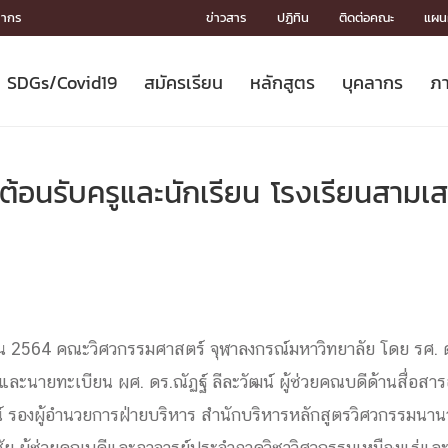
ลากร
ข่าวสาร
ปฏิทิน
ติดต่อคณะ
แผนผ
SDGs/Covid19
สมัครเรียน
หลักสูตร
บุคลากร
ภา
ION
ICS
MENTS
CH
Toward Innovative Society: fight
หลักสูตรที่เปิดสอน
หลักสูตรปริญญาตรี
คณะผู้บริหาร
หน่วยงาน
จรรยาบรรณนักวิจัย
เกี่ยวข้องกับ COVID-19















COVID19
(S
ปฏิทินรับสมัครนิสิต
หลักสูตรปริญญาเอก
โครงสร้างองค์กร
กลุ่มวิจัย
Partnership











N
ต้อนรับครูและนักเรียน โรงเรียนสามเส
Engineering My World : สร้างสรรค์
ศาสตราจารย์กิตติคุณ
ผลงานวิจัย
สิ่งอำนวยความสะดวก








โลกใหม่ด้วยวิศวกรรม
การ
ประชาสัมพันธ์ทุนวิจัย (ปกติ)
ดาวน์โหลด




ประกาศและแบบฟอร์ม
จุฬาฯ NetAuth





ติดต่อฝ่ายวิจัย
หน่วยวิศวศึกษา




multi-mentoring system

CS
ษายน 2564 คณะวิศวกรรมศาสตร์ จุฬาลงกรณ์มหาวิทยาลัย โดย รศ. ดร
และนายทะเบียน ผศ. ดร.ณัฏฐ์ ลีละวัฒน์ ผู้ช่วยคณบดีด้านสื่อสาร
์ รองผู้อำนวยการฝ่ายบริหาร สำนักบริหารหลักสูตรวิศวกรรมนาน