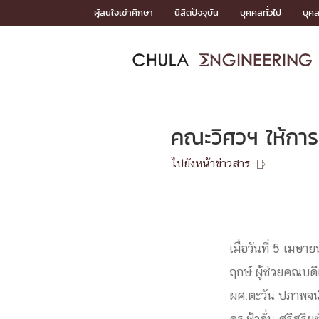
Skip
ผู้สนใจเข้าศึกษา
นิสิตปัจจุบัน
บุคคลทั่วไป
บุค
to
content
หน้าแรกSDGs/Covid19

Toward Innovative Society: fight COVID19
ADMISS
ACADEM
FACULTY
DEPART
RESEAR
ABOUT
หน้าแรกSDGs/Covid19

Sustainable Development Goals (SDGs)
ADMISSIO
คณะวิศวฯ ให้การ
หน้าแรกสมัครเรียน
หน้าแรกหลักสูตร
หน้าแรกบุคลากร
หน้าแรกภาควิชา/หน่วยงาน
หน้าแรกวิจัย
หน้าแรกเกี่ยวกับคณะ






ไปยังหน้าข่าวสาร

หน้าแรกสมัครเรียน

หลักสูตรที่เปิดสอน
ข่าวรับสมัครนิสิต
ปฏิทินรับสมัครนิสิต
ACADEMI
เมื่อวันที่ 5 เม
ฤกษ์ ผู้ช่วยคณบดี
หน้าแรกหลักสูตร

ผศ.ตะวัน ปภาพจน
หลักสูตรปริญญาตรี
หลักสูตรปริญญาโท
หลักสูตรปริญญาเอก
BULLETIN