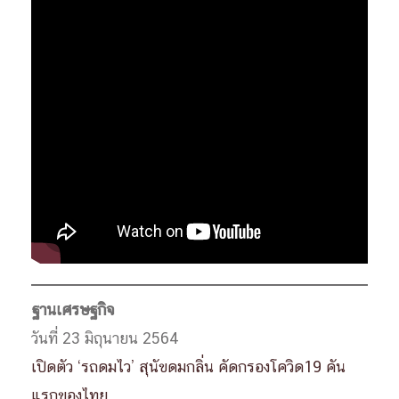
ฐานเศรษฐกิจ
วันที่ 23 มิถุนายน 2564
เปิดตัว ‘รถดมไว’ สุนัขดมกลิ่น คัดกรองโควิด19 คัน
แรกของไทย