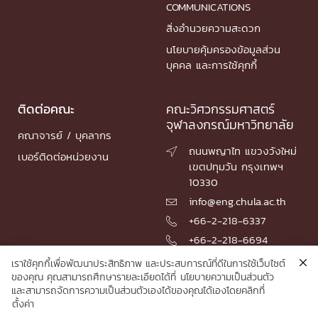
COMMUNICATIONS
สิ่งอำนวยความสะดวก
นโยบายคุ้มครองข้อมูลส่วน
บุคคล และการใช้คุกกี้
ติดต่อคณะ
คณะวิศวกรรมศาสตร์
จุฬาลงกรณ์มหาวิทยาลัย
คณาจารย์ / บุคลากร
ถนนพญาไท แขวงวังใหม่

เบอร์ติดต่อหน่วยงาน
เขตปทุมวัน กรุงเทพฯ
10330
info@eng.chula.ac.th

+66-2-218-6337

+66-2-218-6694

เราใช้คุกกี้เพื่อพัฒนาประสิทธิภาพ และประสบการณ์ที่ดีในการใช้เว็บไซต์
ของคุณ คุณสามารถศึกษารายละเอียดได้ที่
นโยบายความเป็นส่วนตัว
และสามารถจัดการความเป็นส่วนตัวเองได้ของคุณได้เองโดยคลิกที่
© 2026 Faculty of Engineering, Chulalongkorn University
ตั้งค่า