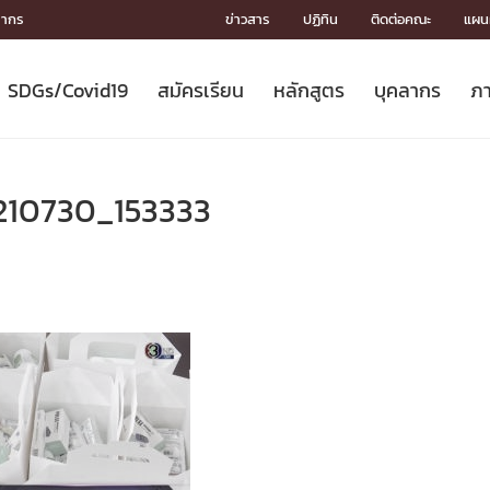
ลากร
ข่าวสาร
ปฏิทิน
ติดต่อคณะ
แผนผ
SDGs/Covid19
สมัครเรียน
หลักสูตร
บุคลากร
ภา
ION
ICS
MENTS
CH
Toward Innovative Society: fight
หลักสูตรที่เปิดสอน
หลักสูตรปริญญาตรี
คณะผู้บริหาร
หน่วยงาน
จรรยาบรรณนักวิจัย
เกี่ยวข้องกับ COVID-19















COVID19
(S
ปฏิทินรับสมัครนิสิต
หลักสูตรปริญญาเอก
โครงสร้างองค์กร
กลุ่มวิจัย
Partnership











N
210730_153333
Engineering My World : สร้างสรรค์
ศาสตราจารย์กิตติคุณ
ผลงานวิจัย
สิ่งอำนวยความสะดวก








โลกใหม่ด้วยวิศวกรรม
การ
ประชาสัมพันธ์ทุนวิจัย (ปกติ)
ดาวน์โหลด




ประกาศและแบบฟอร์ม
จุฬาฯ NetAuth





ติดต่อฝ่ายวิจัย
หน่วยวิศวศึกษา




multi-mentoring system

CS