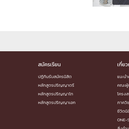
Engineering My World : สร้างสรรค์โลกใหม่
โครงการ Chula Engineering สนับสนุนการเรีย
(Lifelong Learning)
FACULTY
หน้าแรกบุคลากร

คณะผู้บริหาร
คณาจารย์ / บุคลากร
โคร
สมัครเรียน
ทำเนียบศักดิ์อินทาเนีย
ศาสตราจารย์กิตติค
เกี่ย
ปริญญากิตติมศักดิ์
ปฏิทินรับสมัครนิสิต
แนะน
DEPARTME
หลักสูตรปริญญาตรี
คณะผู้
หลักสูตรปริญญาโท
โครงส
หน้าแรกภาควิชา/หน่วยงาน

หลักสูตรปริญญาเอก
ภาควิ
หน่วยงาน
เบอร์ติดต่อหน่วยงาน
ชีวิตนิ
RESEARCH
ONE-
สิ่งอ