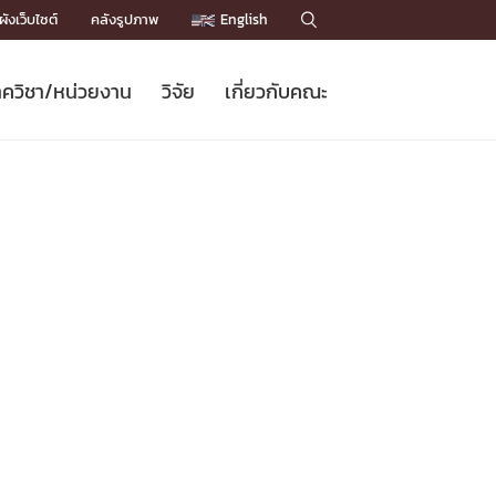
ังเว็บไซต์
คลังรูปภาพ
English

ควิชา/หน่วยงาน
วิจัย
เกี่ยวกับคณะ
Sustainable Development Goals
ข่าวรับสมัครนิสิต
หลักสูตรปริญญาโท
คณาจารย์ / บุคลากร
เบอร์ติดต่อหน่วยงาน
ข่าววิจัย
แนะนำคณะ


DGs)
BULLETIN
ทำเนียบศักดิ์อินทาเนีย
ทำเนียบนักวิจัย
โครงสร้างองค์กร
โครงการ Chula Engineering สนับสนุน
ปริญญากิตติมศักดิ์
วารสารวิชาการ
Facts and Figures
เรียนรู้ตลอดชีวิต (Lifelong Learning)
ประชาสัมพันธ์ทุนวิจัย (พิเศษ)
ติดต่อคณะ

คำถามด้านวิจัยที่พบบ่อย
ห้องสมุด

เชื่อมต่อหน่วยงานด้านวิจัย