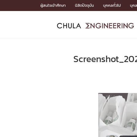
Skip
ผู้สนใจเข้าศึกษา
นิสิตปัจจุบัน
บุคคลทั่วไป
บุค
to
content
หน้าแรกSDGs/Covid19

Toward Innovative Society: fight COVID19
ADMISS
ACADEM
FACULTY
DEPART
RESEAR
ABOUT
หน้าแรกSDGs/Covid19

Sustainable Development Goals (SDGs)
ADMISSIO
Screenshot_20
หน้าแรกสมัครเรียน
หน้าแรกหลักสูตร
หน้าแรกบุคลากร
หน้าแรกภาควิชา/หน่วยงาน
หน้าแรกวิจัย
หน้าแรกเกี่ยวกับคณะ






หน้าแรกสมัครเรียน

หลักสูตรที่เปิดสอน
ข่าวรับสมัครนิสิต
ปฏิทินรับสมัครนิสิต
ACADEMI
หน้าแรกหลักสูตร

หลักสูตรปริญญาตรี
หลักสูตรปริญญาโท
หลักสูตรปริญญาเอก
BULLETIN