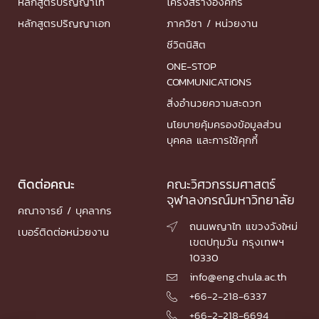
หลักสูตรปริญญาโท
โครงสร้างองค์กร
หลักสูตรปริญญาเอก
ภาควิชา / หน่วยงาน
ชีวิตนิสิต
ONE-STOP
COMMUNICATIONS
สิ่งอำนวยความสะดวก
นโยบายคุ้มครองข้อมูลส่วน
บุคคล และการใช้คุกกี้
ติดต่อคณะ
คณะวิศวกรรมศาสตร์
จุฬาลงกรณ์มหาวิทยาลัย
คณาจารย์ / บุคลากร
ถนนพญาไท แขวงวังใหม่

เบอร์ติดต่อหน่วยงาน
เขตปทุมวัน กรุงเทพฯ
10330
info@eng.chula.ac.th

+66-2-218-6337

+66-2-218-6694
