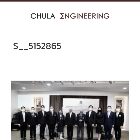
Skip
to
content
S__5152865