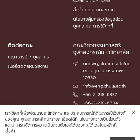
COMMUNICATIONS
สิ่งอำนวยความสะดวก
นโยบายคุ้มครองข้อมูลส่วน
บุคคล และการใช้คุกกี้
ติดต่อคณะ
คณะวิศวกรรมศาสตร์
จุฬาลงกรณ์มหาวิทยาลัย
คณาจารย์ / บุคลากร
ถนนพญาไท แขวงวังใหม่

เบอร์ติดต่อหน่วยงาน
เขตปทุมวัน กรุงเทพฯ
10330
info@eng.chula.ac.th

+66-2-218-6337

+66-2-218-6694

เราใช้คุกกี้เพื่อพัฒนาประสิทธิภาพ และประสบการณ์ที่ดีในการใช้เว็บไซต์
ของคุณ คุณสามารถศึกษารายละเอียดได้ที่
นโยบายความเป็นส่วนตัว
และสามารถจัดการความเป็นส่วนตัวเองได้ของคุณได้เองโดยคลิกที่
© 2026 Faculty of Engineering, Chulalongkorn University
ตั้งค่า