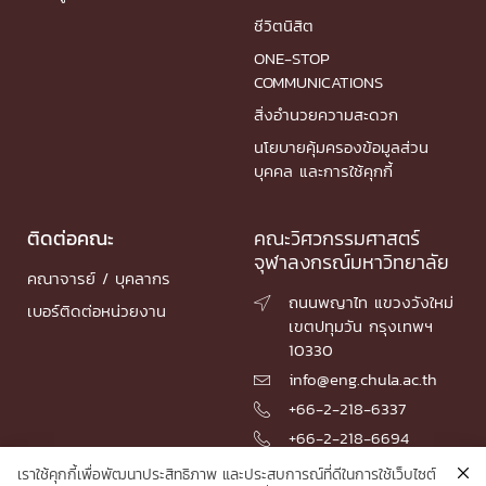
ชีวิตนิสิต
ONE-STOP
COMMUNICATIONS
สิ่งอำนวยความสะดวก
นโยบายคุ้มครองข้อมูลส่วน
บุคคล และการใช้คุกกี้
ติดต่อคณะ
คณะวิศวกรรมศาสตร์
จุฬาลงกรณ์มหาวิทยาลัย
คณาจารย์ / บุคลากร
ถนนพญาไท แขวงวังใหม่

เบอร์ติดต่อหน่วยงาน
เขตปทุมวัน กรุงเทพฯ
10330
info@eng.chula.ac.th

+66-2-218-6337

+66-2-218-6694

เราใช้คุกกี้เพื่อพัฒนาประสิทธิภาพ และประสบการณ์ที่ดีในการใช้เว็บไซต์