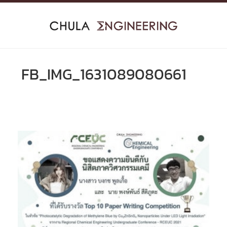
Skip
to
content
FB_IMG_1631089080661