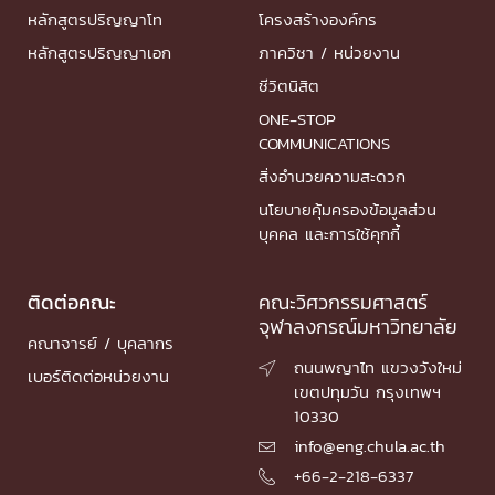
หลักสูตรปริญญาโท
โครงสร้างองค์กร
หลักสูตรปริญญาเอก
ภาควิชา / หน่วยงาน
ชีวิตนิสิต
ONE-STOP
COMMUNICATIONS
สิ่งอำนวยความสะดวก
นโยบายคุ้มครองข้อมูลส่วน
บุคคล และการใช้คุกกี้
ติดต่อคณะ
คณะวิศวกรรมศาสตร์
จุฬาลงกรณ์มหาวิทยาลัย
คณาจารย์ / บุคลากร
ถนนพญาไท แขวงวังใหม่

เบอร์ติดต่อหน่วยงาน
เขตปทุมวัน กรุงเทพฯ
10330
info@eng.chula.ac.th

+66-2-218-6337
