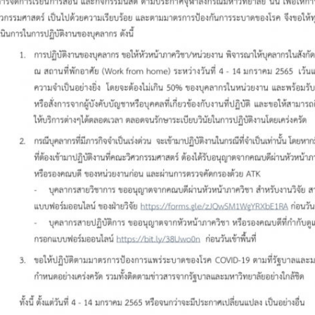
การ
ุนวิจัย (พิเศษ)
บ่อย
tnership
ณะ
ษา