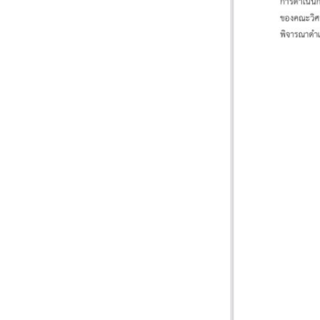
หน้าแรกวิจัย

จรรยาบรรณนักวิจัย
ข่าววิจัย
กลุ่มวิจัย
ทำเนียบนักวิจัย
ผลงานวิจัย
วารสารวิชา
ประชาสัมพันธ์ทุนวิจัย (ปกติ)
ประชาสัมพันธ์ท
ประกาศและแบบฟอร์ม
คำถามด้านวิจัยที่พบ
ติดต่อฝ่ายวิจัย
เชื่อมต่อหน่วยงานด้านวิจัย
multi-mentoring system
ABOUT
หน้าแรกเกี่ยวกับคณะ

เกี่ยวข้องกับ COVID-19
แนะนำคณะ
Par
โครงสร้างองค์กร
สิ่งอำนวยความสะดวก
Facts and Figures
ดาวน์โหลด
ติดต่อค
จุฬาฯ NetAuth
ห้องสมุด
หน่วยวิศวศึก