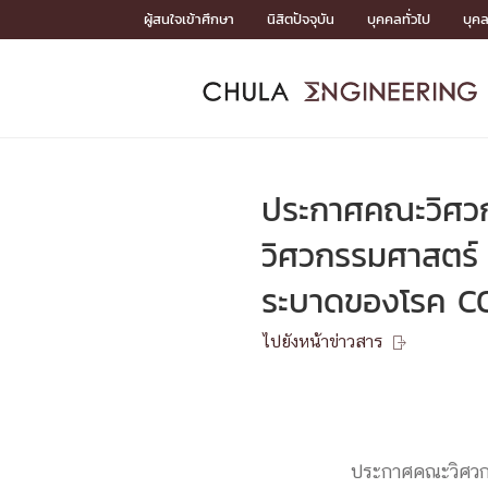
Skip
ผู้สนใจเข้าศึกษา
นิสิตปัจจุบัน
บุคคลทั่วไป
บุค
to
content
หน้าแรกSDGs/Covid19

Toward Innovative Society: fight COVID19
ADMISS
ACADEM
FACULTY
DEPART
RESEAR
ABOUT
หน้าแรกSDGs/Covid19

Sustainable Development Goals (SDGs)
ADMISSIO
ประกาศคณะวิศวก
หน้าแรกสมัครเรียน
หน้าแรกหลักสูตร
หน้าแรกบุคลากร
หน้าแรกภาควิชา/หน่วยงาน
หน้าแรกวิจัย
หน้าแรกเกี่ยวกับคณะ






วิศวกรรมศาสตร์ 
หน้าแรกสมัครเรียน

ระบาดของโรค C
หลักสูตรที่เปิดสอน
ข่าวรับสมัครนิสิต
ปฏิทินรับสมัครนิสิต
ไปยังหน้าข่าวสาร

ACADEMI
หน้าแรกหลักสูตร

หลักสูตรปริญญาตรี
หลักสูตรปริญญาโท
ประกาศคณะวิศวกร
หลักสูตรปริญญาเอก
BULLETIN