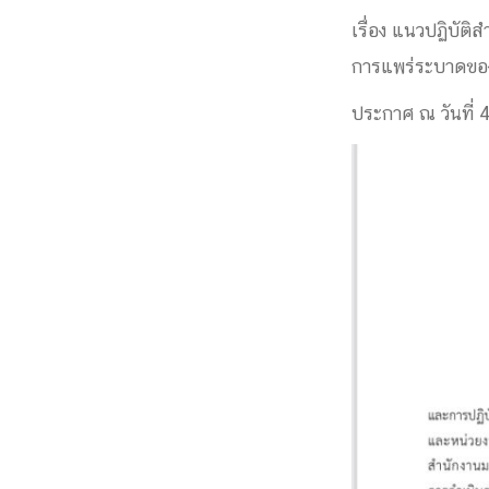
Engineering My World : สร้างสรรค์โลกใหม่
เรื่อง แนวปฏิบัต
โครงการ Chula Engineering สนับสนุนการเรีย
การแพร่ระบาดขอ
(Lifelong Learning)
FACULTY
ประกาศ ณ วันที่
หน้าแรกบุคลากร

คณะผู้บริหาร
คณาจารย์ / บุคลากร
โคร
ทำเนียบศักดิ์อินทาเนีย
ศาสตราจารย์กิตติค
ปริญญากิตติมศักดิ์
DEPARTME
หน้าแรกภาควิชา/หน่วยงาน

หน่วยงาน
เบอร์ติดต่อหน่วยงาน
RESEARCH