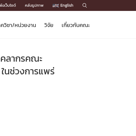
ังเว็บไซต์
คลังรูปภาพ
English

ควิชา/หน่วยงาน
วิจัย
เกี่ยวกับคณะ
Sustainable Development Goals
ข่าวรับสมัครนิสิต
หลักสูตรปริญญาโท
คณาจารย์ / บุคลากร
เบอร์ติดต่อหน่วยงาน
ข่าววิจัย
แนะนำคณะ


DGs)
BULLETIN
ทำเนียบศักดิ์อินทาเนีย
ทำเนียบนักวิจัย
โครงสร้างองค์กร
บบุคลากรคณะ
โครงการ Chula Engineering สนับสนุน
ปริญญากิตติมศักดิ์
วารสารวิชาการ
Facts and Figures
เรียนรู้ตลอดชีวิต (Lifelong Learning)
ประชาสัมพันธ์ทุนวิจัย (พิเศษ)
ติดต่อคณะ

 ในช่วงการแพร่
คำถามด้านวิจัยที่พบบ่อย
ห้องสมุด

เชื่อมต่อหน่วยงานด้านวิจัย