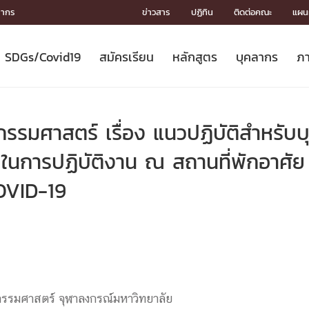
ลากร
ข่าวสาร
ปฏิทิน
ติดต่อคณะ
แผนผ
SDGs/Covid19
สมัครเรียน
หลักสูตร
บุคลากร
ภา
ION
ICS
MENTS
CH
Toward Innovative Society: fight
หลักสูตรที่เปิดสอน
หลักสูตรปริญญาตรี
คณะผู้บริหาร
หน่วยงาน
จรรยาบรรณนักวิจัย
เกี่ยวข้องกับ COVID-19















COVID19
(S
ปฏิทินรับสมัครนิสิต
หลักสูตรปริญญาเอก
โครงสร้างองค์กร
กลุ่มวิจัย
Partnership











N
รรมศาสตร์ เรื่อง แนวปฏิบัติสำหรั
Engineering My World : สร้างสรรค์
ศาสตราจารย์กิตติคุณ
ผลงานวิจัย
สิ่งอำนวยความสะดวก








โลกใหม่ด้วยวิศวกรรม
การ
ประชาสัมพันธ์ทุนวิจัย (ปกติ)
ดาวน์โหลด




ในการปฏิบัติงาน ณ สถานที่พักอาศัย
ประกาศและแบบฟอร์ม
จุฬาฯ NetAuth





OVID-19
ติดต่อฝ่ายวิจัย
หน่วยวิศวศึกษา




multi-mentoring system

CS
รมศาสตร์ จุฬาลงกรณ์มหาวิทยาลัย