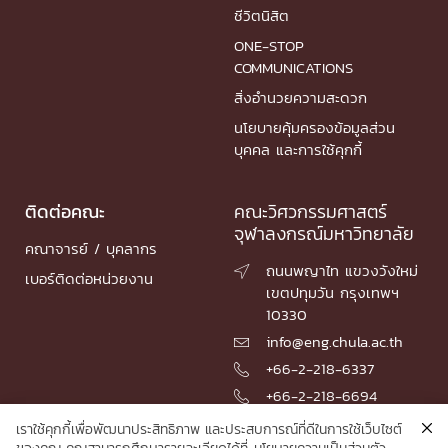
ชีวิตนิสิต
ONE-STOP
COMMUNICATIONS
สิ่งอำนวยความสะดวก
นโยบายคุ้มครองข้อมูลส่วน
บุคคล และการใช้คุกกี้
ติดต่อคณะ
คณะวิศวกรรมศาสตร์
จุฬาลงกรณ์มหาวิทยาลัย
คณาจารย์ / บุคลากร
ถนนพญาไท แขวงวังใหม่

เบอร์ติดต่อหน่วยงาน
เขตปทุมวัน กรุงเทพฯ
10330
info@eng.chula.ac.th

+66-2-218-6337

+66-2-218-6694

เราใช้คุกกี้เพื่อพัฒนาประสิทธิภาพ และประสบการณ์ที่ดีในการใช้เว็บไซต์