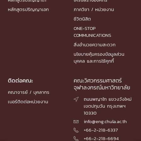
หลักสูตรปริญญาเอก
ภาควิชา / หน่วยงาน
ชีวิตนิสิต
ONE-STOP
COMMUNICATIONS
สิ่งอำนวยความสะดวก
นโยบายคุ้มครองข้อมูลส่วน
บุคคล และการใช้คุกกี้
ติดต่อคณะ
คณะวิศวกรรมศาสตร์
จุฬาลงกรณ์มหาวิทยาลัย
คณาจารย์ / บุคลากร
ถนนพญาไท แขวงวังใหม่

เบอร์ติดต่อหน่วยงาน
เขตปทุมวัน กรุงเทพฯ
10330
info@eng.chula.ac.th

+66-2-218-6337

+66-2-218-6694
