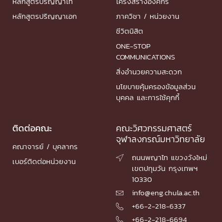
หลักสูตรปริญญาโท
โครงสร้างองค์กร
หลักสูตรปริญญาเอก
ภาควิชา / หน่วยงาน
ชีวิตนิสิต
ONE-STOP
COMMUNICATIONS
สิ่งอำนวยความสะดวก
นโยบายคุ้มครองข้อมูลส่วน
บุคคล และการใช้คุกกี้
ติดต่อคณะ
คณะวิศวกรรมศาสตร์
จุฬาลงกรณ์มหาวิทยาลัย
คณาจารย์ / บุคลากร
ถนนพญาไท แขวงวังใหม่

เบอร์ติดต่อหน่วยงาน
เขตปทุมวัน กรุงเทพฯ
10330
info@eng.chula.ac.th

+66-2-218-6337

+66-2-218-6694
