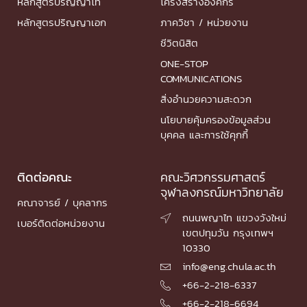
หลักสูตรปริญญาโท
โครงสร้างองค์กร
หลักสูตรปริญญาเอก
ภาควิชา / หน่วยงาน
ชีวิตนิสิต
ONE-STOP
COMMUNICATIONS
สิ่งอำนวยความสะดวก
นโยบายคุ้มครองข้อมูลส่วน
บุคคล และการใช้คุกกี้
ติดต่อคณะ
คณะวิศวกรรมศาสตร์
จุฬาลงกรณ์มหาวิทยาลัย
คณาจารย์ / บุคลากร
ถนนพญาไท แขวงวังใหม่

เบอร์ติดต่อหน่วยงาน
เขตปทุมวัน กรุงเทพฯ
10330
info@eng.chula.ac.th

+66-2-218-6337

+66-2-218-6694
