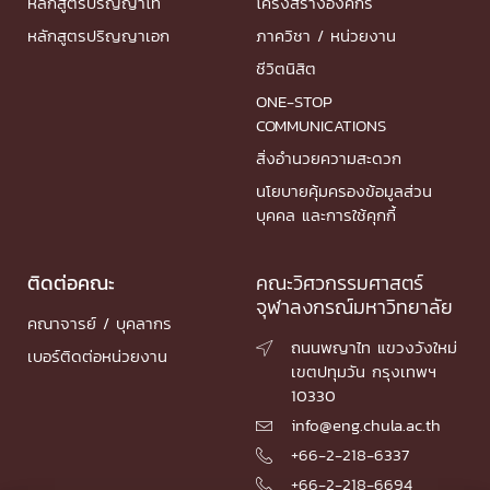
หลักสูตรปริญญาโท
โครงสร้างองค์กร
หลักสูตรปริญญาเอก
ภาควิชา / หน่วยงาน
ชีวิตนิสิต
ONE-STOP
COMMUNICATIONS
สิ่งอำนวยความสะดวก
นโยบายคุ้มครองข้อมูลส่วน
บุคคล และการใช้คุกกี้
ติดต่อคณะ
คณะวิศวกรรมศาสตร์
จุฬาลงกรณ์มหาวิทยาลัย
คณาจารย์ / บุคลากร
ถนนพญาไท แขวงวังใหม่

เบอร์ติดต่อหน่วยงาน
เขตปทุมวัน กรุงเทพฯ
10330
info@eng.chula.ac.th

+66-2-218-6337

+66-2-218-6694
