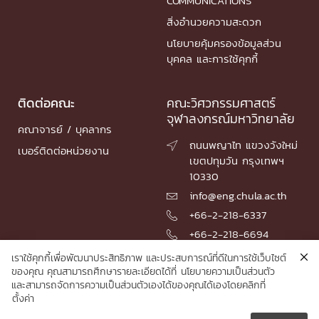
COMMUNICATIONS
สิ่งอำนวยความสะดวก
นโยบายคุ้มครองข้อมูลส่วน
บุคคล และการใช้คุกกี้
ติดต่อคณะ
คณะวิศวกรรมศาสตร์
จุฬาลงกรณ์มหาวิทยาลัย
คณาจารย์ / บุคลากร
ถนนพญาไท แขวงวังใหม่

เบอร์ติดต่อหน่วยงาน
เขตปทุมวัน กรุงเทพฯ
10330
info@eng.chula.ac.th

+66-2-218-6337

+66-2-218-6694

เราใช้คุกกี้เพื่อพัฒนาประสิทธิภาพ และประสบการณ์ที่ดีในการใช้เว็บไซต์
ของคุณ คุณสามารถศึกษารายละเอียดได้ที่
นโยบายความเป็นส่วนตัว
และสามารถจัดการความเป็นส่วนตัวเองได้ของคุณได้เองโดยคลิกที่
© 2026 Faculty of Engineering, Chulalongkorn University
ตั้งค่า