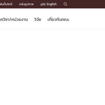
ังเว็บไซต์
คลังรูปภาพ
English

ควิชา/หน่วยงาน
วิจัย
เกี่ยวกับคณะ
Sustainable Development Goals
ข่าวรับสมัครนิสิต
หลักสูตรปริญญาโท
คณาจารย์ / บุคลากร
เบอร์ติดต่อหน่วยงาน
ข่าววิจัย
แนะนำคณะ


DGs)
BULLETIN
ทำเนียบศักดิ์อินทาเนีย
ทำเนียบนักวิจัย
โครงสร้างองค์กร
โครงการ Chula Engineering สนับสนุน
ปริญญากิตติมศักดิ์
วารสารวิชาการ
Facts and Figures
เรียนรู้ตลอดชีวิต (Lifelong Learning)
ประชาสัมพันธ์ทุนวิจัย (พิเศษ)
ติดต่อคณะ

คำถามด้านวิจัยที่พบบ่อย
ห้องสมุด

เชื่อมต่อหน่วยงานด้านวิจัย