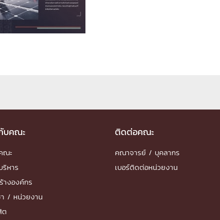
ด้วยวิศวกรรม
นรู้ตลอดชีวิต
งสร้างองค์กร
ุณ
วกับคณะ
ติดต่อคณะ
NTS
ำคณะ
คณาจารย์ / บุคลากร
บริหาร
เบอร์ติดต่อหน่วยงาน
ร้างองค์กร
ชา / หน่วยงาน
สิต