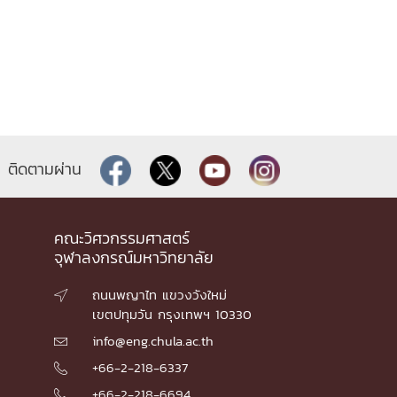
ติดตามผ่าน
คณะวิศวกรรมศาสตร์
จุฬาลงกรณ์มหาวิทยาลัย
ถนนพญาไท แขวงวังใหม่

เขตปทุมวัน กรุงเทพฯ 10330
info@eng.chula.ac.th

+66-2-218-6337

+66-2-218-6694
