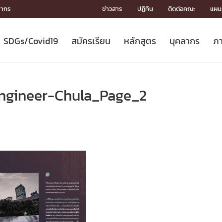
ลากร
ข่าวสาร
ปฏิทิน
ติดต่อคณะ
แผนผ
SDGs/Covid19
สมัครเรียน
หลักสูตร
บุคลากร
ภา
ION
ICS
MENTS
CH
Toward Innovative Society: fight
หลักสูตรที่เปิดสอน
หลักสูตรปริญญาตรี
คณะผู้บริหาร
หน่วยงาน
จรรยาบรรณนักวิจัย
เกี่ยวข้องกับ COVID-19















COVID19
(S
ปฏิทินรับสมัครนิสิต
หลักสูตรปริญญาเอก
โครงสร้างองค์กร
กลุ่มวิจัย
Partnership











N
ngineer-Chula_Page_2
Engineering My World : สร้างสรรค์
ศาสตราจารย์กิตติคุณ
ผลงานวิจัย
สิ่งอำนวยความสะดวก








โลกใหม่ด้วยวิศวกรรม
การ
ประชาสัมพันธ์ทุนวิจัย (ปกติ)
ดาวน์โหลด




ประกาศและแบบฟอร์ม
จุฬาฯ NetAuth





ติดต่อฝ่ายวิจัย
หน่วยวิศวศึกษา




multi-mentoring system

CS