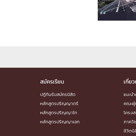
Engineering My World : สร้างสรรค์โลกใหม่
โครงการ Chula Engineering สนับสนุนการเรีย
(Lifelong Learning)
FACULTY
หน้าแรกบุคลากร

คณะผู้บริหาร
คณาจารย์ / บุคลากร
โคร
ทำเนียบศักดิ์อินทาเนีย
ศาสตราจารย์กิตติค
ปริญญากิตติมศักดิ์
สมัครเรียน
เกี่ย
DEPARTME
ปฏิทินรับสมัครนิสิต
แนะน
หลักสูตรปริญญาตรี
หน้าแรกภาควิชา/หน่วยงาน
คณะผู้

หน่วยงาน
เบอร์ติดต่อหน่วยงาน
หลักสูตรปริญญาโท
โครงส
RESEARCH
หลักสูตรปริญญาเอก
ภาควิ
ชีวิตนิ