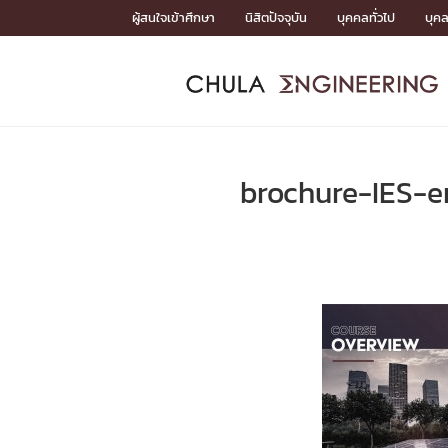
Skip
ผู้สนใจเข้าศึกษา
นิสิตปัจจุบัน
บุคคลทั่วไป
บุค
to
content
หน้าแรกSDGs/Covid19

Toward Innovative Society: fight COVID19
ADMISS
ACADEM
FACULTY
DEPART
RESEAR
ABOUT
หน้าแรกSDGs/Covid19

Sustainable Development Goals (SDGs)
ADMISSIO
brochure-IES-e
หน้าแรกสมัครเรียน
หน้าแรกหลักสูตร
หน้าแรกบุคลากร
หน้าแรกภาควิชา/หน่วยงาน
หน้าแรกวิจัย
หน้าแรกเกี่ยวกับคณะ






หน้าแรกสมัครเรียน

หลักสูตรที่เปิดสอน
ข่าวรับสมัครนิสิต
ปฏิทินรับสมัครนิสิต
ACADEMI
หน้าแรกหลักสูตร

หลักสูตรปริญญาตรี
หลักสูตรปริญญาโท
หลักสูตรปริญญาเอก
BULLETIN