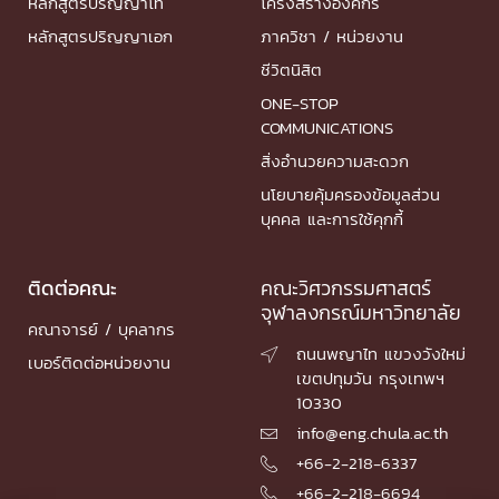
หลักสูตรปริญญาโท
โครงสร้างองค์กร
หลักสูตรปริญญาเอก
ภาควิชา / หน่วยงาน
ชีวิตนิสิต
ONE-STOP
COMMUNICATIONS
สิ่งอำนวยความสะดวก
นโยบายคุ้มครองข้อมูลส่วน
บุคคล และการใช้คุกกี้
ติดต่อคณะ
คณะวิศวกรรมศาสตร์
จุฬาลงกรณ์มหาวิทยาลัย
คณาจารย์ / บุคลากร
ถนนพญาไท แขวงวังใหม่

เบอร์ติดต่อหน่วยงาน
เขตปทุมวัน กรุงเทพฯ
10330
info@eng.chula.ac.th

+66-2-218-6337

+66-2-218-6694
