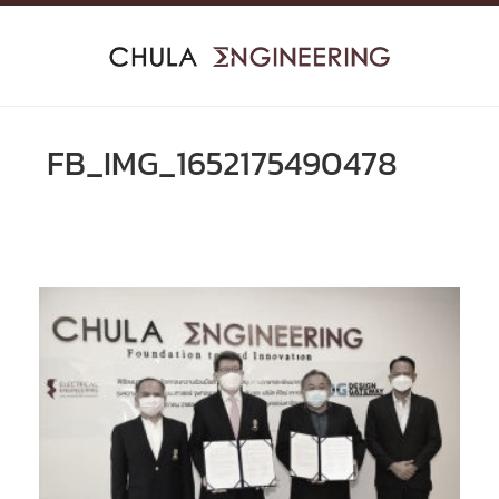
Skip
to
content
FB_IMG_1652175490478