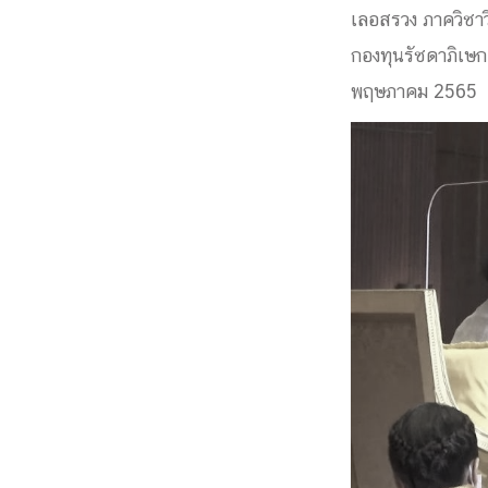
เลอสรวง ภาควิชาว
Engineering My World : สร้างสรรค์โลกใหม่
กองทุนรัชดาภิเษก
โครงการ Chula Engineering สนับสนุนการเรีย
(Lifelong Learning)
พฤษภาคม 2565
FACULTY
หน้าแรกบุคลากร

คณะผู้บริหาร
คณาจารย์ / บุคลากร
โคร
ทำเนียบศักดิ์อินทาเนีย
ศาสตราจารย์กิตติค
ปริญญากิตติมศักดิ์
DEPARTME
หน้าแรกภาควิชา/หน่วยงาน

หน่วยงาน
เบอร์ติดต่อหน่วยงาน
RESEARCH