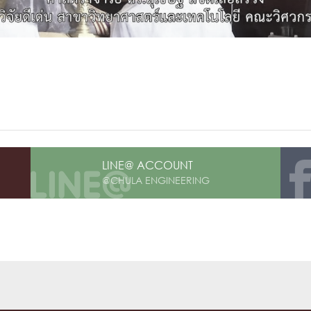
การ
ุนวิจัย (พิเศษ)
บ่อย
LINE@ ACCOUNT
@CHULA ENGINEERING
tnership
ณะ
ษา