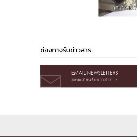
หน้าแรกวิจัย

จรรยาบรรณนักวิจัย
ข่าววิจัย
กลุ่มวิจัย
ทำเนียบนักวิจัย
ผลงานวิจัย
วารสารวิชา
ประชาสัมพันธ์ทุนวิจัย (ปกติ)
ประชาสัมพันธ์ท
ประกาศและแบบฟอร์ม
คำถามด้านวิจัยที่พบ
ติดต่อฝ่ายวิจัย
เชื่อมต่อหน่วยงานด้านวิจัย
ช่องทางรับข่าวสาร
multi-mentoring system
ABOUT
EMAIL-NEWSLETTERS
ลงทะเบียนรับข่าวสาร

หน้าแรกเกี่ยวกับคณะ

เกี่ยวข้องกับ COVID-19
แนะนำคณะ
Par
โครงสร้างองค์กร
สิ่งอำนวยความสะดวก
Facts and Figures
ดาวน์โหลด
ติดต่อค
จุฬาฯ NetAuth
ห้องสมุด
หน่วยวิศวศึก