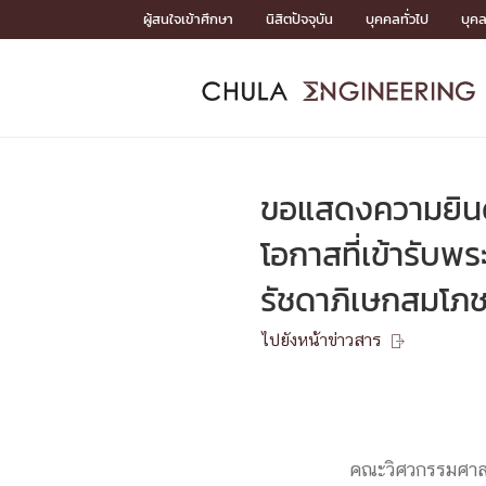
Skip
ผู้สนใจเข้าศึกษา
นิสิตปัจจุบัน
บุคคลทั่วไป
บุค
to
content
หน้าแรกSDGs/Covid19

Toward Innovative Society: fight COVID19
ADMISS
ACADEM
FACULTY
DEPART
RESEAR
ABOUT
หน้าแรกSDGs/Covid19

Sustainable Development Goals (SDGs)
ADMISSIO
ขอแสดงความยินดี
หน้าแรกสมัครเรียน
หน้าแรกหลักสูตร
หน้าแรกบุคลากร
หน้าแรกภาควิชา/หน่วยงาน
หน้าแรกวิจัย
หน้าแรกเกี่ยวกับคณะ






โอกาสที่เข้ารับพ
หน้าแรกสมัครเรียน

รัชดาภิเษกสมโภช
หลักสูตรที่เปิดสอน
ข่าวรับสมัครนิสิต
ปฏิทินรับสมัครนิสิต
ไปยังหน้าข่าวสาร

ACADEMI
หน้าแรกหลักสูตร

หลักสูตรปริญญาตรี
หลักสูตรปริญญาโท
คณะวิศวกรรมศาสต
หลักสูตรปริญญาเอก
BULLETIN