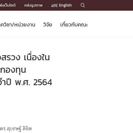
ังเว็บไซต์
คลังรูปภาพ
English

ควิชา/หน่วยงาน
วิจัย
เกี่ยวกับคณะ
Sustainable Development Goals
ข่าวรับสมัครนิสิต
หลักสูตรปริญญาโท
คณาจารย์ / บุคลากร
เบอร์ติดต่อหน่วยงาน
ข่าววิจัย
แนะนำคณะ


DGs)
BULLETIN
ทำเนียบศักดิ์อินทาเนีย
ทำเนียบนักวิจัย
โครงสร้างองค์กร
สรวง เนื่องใน
โครงการ Chula Engineering สนับสนุน
ปริญญากิตติมศักดิ์
วารสารวิชาการ
Facts and Figures
เรียนรู้ตลอดชีวิต (Lifelong Learning)
ประชาสัมพันธ์ทุนวิจัย (พิเศษ)
ติดต่อคณะ

น กองทุน
คำถามด้านวิจัยที่พบบ่อย
ห้องสมุด

ำปี พ.ศ. 2564
เชื่อมต่อหน่วยงานด้านวิจัย
.สุเชษฐ์ ลิขิต