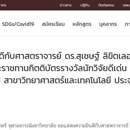
ลากร
ข่าวสาร
ปฏิทิน
ติดต่อคณะ
แผนผ
SDGs/Covid19
สมัครเรียน
หลักสูตร
บุคลากร
ภา
ION
ICS
MENTS
CH
Toward Innovative Society: fight
หลักสูตรที่เปิดสอน
หลักสูตรปริญญาตรี
คณะผู้บริหาร
หน่วยงาน
จรรยาบรรณนักวิจัย
เกี่ยวข้องกับ COVID-19















COVID19
(S
ปฏิทินรับสมัครนิสิต
หลักสูตรปริญญาเอก
โครงสร้างองค์กร
กลุ่มวิจัย
Partnership











N
กับศาสตราจารย์ ดร.สุเชษฐ์ ลิขิตเลอ
Engineering My World : สร้างสรรค์
ศาสตราจารย์กิตติคุณ
ผลงานวิจัย
สิ่งอำนวยความสะดวก








โลกใหม่ด้วยวิศวกรรม
การ
ประชาสัมพันธ์ทุนวิจัย (ปกติ)
ดาวน์โหลด




ระราชทานกิตติบัตรรางวัลนักวิจัยดีเด่
ประกาศและแบบฟอร์ม
จุฬาฯ NetAuth





 สาขาวิทยาศาสตร์และเทคโนโลยี ประจ
ติดต่อฝ่ายวิจัย
หน่วยวิศวศึกษา




multi-mentoring system

CS
ร์ จุฬาลงกรณ์มหาวิทยาลัย ขอแสดงความยินดีกับศาสตราจารย์ ดร