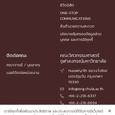
ชีวิตนิสิต
ONE-STOP
COMMUNICATIONS
สิ่งอำนวยความสะดวก
นโยบายคุ้มครองข้อมูลส่วน
บุคคล และการใช้คุกกี้
ติดต่อคณะ
คณะวิศวกรรมศาสตร์
จุฬาลงกรณ์มหาวิทยาลัย
คณาจารย์ / บุคลากร
ถนนพญาไท แขวงวังใหม่

เบอร์ติดต่อหน่วยงาน
เขตปทุมวัน กรุงเทพฯ
10330
info@eng.chula.ac.th

+66-2-218-6337

+66-2-218-6694

เราใช้คุกกี้เพื่อพัฒนาประสิทธิภาพ และประสบการณ์ที่ดีในการใช้เว็บไซต์