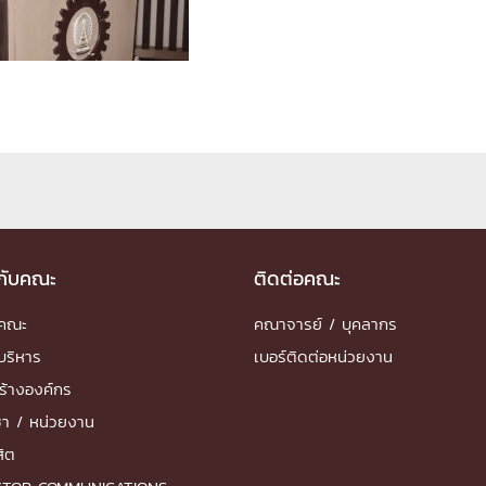
ด้วยวิศวกรรม
นรู้ตลอดชีวิต
งสร้างองค์กร
ุณ
วกับคณะ
ติดต่อคณะ
NTS
ำคณะ
คณาจารย์ / บุคลากร
บริหาร
เบอร์ติดต่อหน่วยงาน
ร้างองค์กร
ชา / หน่วยงาน
สิต