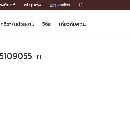
ังเว็บไซต์
คลังรูปภาพ
English

ควิชา/หน่วยงาน
วิจัย
เกี่ยวกับคณะ
Sustainable Development Goals
ข่าวรับสมัครนิสิต
หลักสูตรปริญญาโท
คณาจารย์ / บุคลากร
เบอร์ติดต่อหน่วยงาน
ข่าววิจัย
แนะนำคณะ


DGs)
BULLETIN
ทำเนียบศักดิ์อินทาเนีย
ทำเนียบนักวิจัย
โครงสร้างองค์กร
5109055_n
โครงการ Chula Engineering สนับสนุน
ปริญญากิตติมศักดิ์
วารสารวิชาการ
Facts and Figures
เรียนรู้ตลอดชีวิต (Lifelong Learning)
ประชาสัมพันธ์ทุนวิจัย (พิเศษ)
ติดต่อคณะ

คำถามด้านวิจัยที่พบบ่อย
ห้องสมุด

เชื่อมต่อหน่วยงานด้านวิจัย