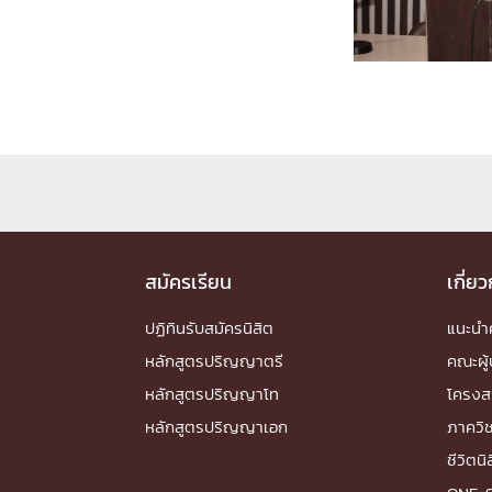
Engineering My World : สร้างสรรค์โลกใหม่
โครงการ Chula Engineering สนับสนุนการเรีย
(Lifelong Learning)
FACULTY
หน้าแรกบุคลากร

คณะผู้บริหาร
คณาจารย์ / บุคลากร
โคร
ทำเนียบศักดิ์อินทาเนีย
ศาสตราจารย์กิตติค
ปริญญากิตติมศักดิ์
สมัครเรียน
เกี่ย
DEPARTME
ปฏิทินรับสมัครนิสิต
แนะน
หลักสูตรปริญญาตรี
คณะผู้
หน้าแรกภาควิชา/หน่วยงาน

หลักสูตรปริญญาโท
โครงส
หน่วยงาน
เบอร์ติดต่อหน่วยงาน
หลักสูตรปริญญาเอก
ภาควิ
RESEARCH
ชีวิตนิ