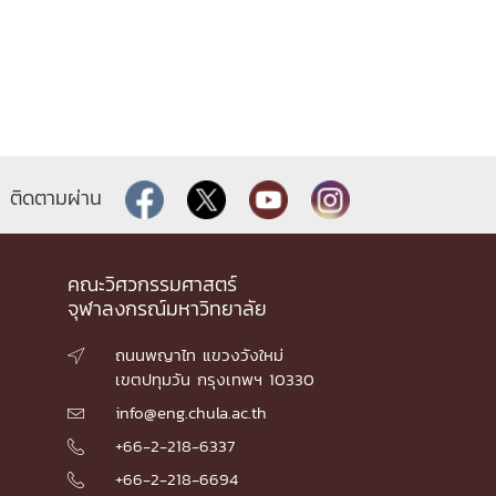
ติดตามผ่าน
คณะวิศวกรรมศาสตร์
จุฬาลงกรณ์มหาวิทยาลัย
ถนนพญาไท แขวงวังใหม่

เขตปทุมวัน กรุงเทพฯ 10330
info@eng.chula.ac.th

+66-2-218-6337

+66-2-218-6694
