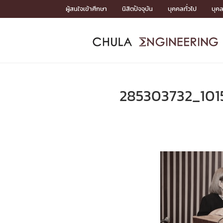
Skip
ผู้สนใจเข้าศึกษา
นิสิตปัจจุบัน
บุคคลทั่วไป
บุค
to
content
หน้าแรกSDGs/Covid19

Toward Innovative Society: fight COVID19
ADMISS
ACADEM
FACULTY
DEPART
RESEAR
ABOUT
หน้าแรกSDGs/Covid19

Sustainable Development Goals (SDGs)
ADMISSIO
285303732_10
หน้าแรกสมัครเรียน
หน้าแรกหลักสูตร
หน้าแรกบุคลากร
หน้าแรกภาควิชา/หน่วยงาน
หน้าแรกวิจัย
หน้าแรกเกี่ยวกับคณะ






หน้าแรกสมัครเรียน

หลักสูตรที่เปิดสอน
ข่าวรับสมัครนิสิต
ปฏิทินรับสมัครนิสิต
ACADEMI
หน้าแรกหลักสูตร

หลักสูตรปริญญาตรี
หลักสูตรปริญญาโท
หลักสูตรปริญญาเอก
BULLETIN