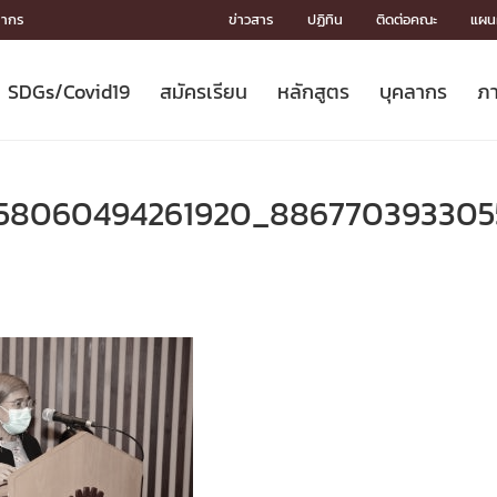
ลากร
ข่าวสาร
ปฏิทิน
ติดต่อคณะ
แผนผ
SDGs/Covid19
สมัครเรียน
หลักสูตร
บุคลากร
ภา
ION
ICS
MENTS
CH
Toward Innovative Society: fight
หลักสูตรที่เปิดสอน
หลักสูตรปริญญาตรี
คณะผู้บริหาร
หน่วยงาน
จรรยาบรรณนักวิจัย
เกี่ยวข้องกับ COVID-19















COVID19
(S
ปฏิทินรับสมัครนิสิต
หลักสูตรปริญญาเอก
โครงสร้างองค์กร
กลุ่มวิจัย
Partnership











N
158060494261920_886770393305
Engineering My World : สร้างสรรค์
ศาสตราจารย์กิตติคุณ
ผลงานวิจัย
สิ่งอำนวยความสะดวก








โลกใหม่ด้วยวิศวกรรม
การ
ประชาสัมพันธ์ทุนวิจัย (ปกติ)
ดาวน์โหลด




ประกาศและแบบฟอร์ม
จุฬาฯ NetAuth





ติดต่อฝ่ายวิจัย
หน่วยวิศวศึกษา




multi-mentoring system

CS