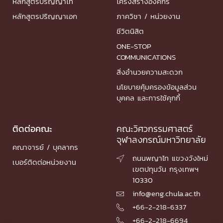
หลักสูตรปริญญาโท
โครงสร้างองค์กร
หลักสูตรปริญญาเอก
ภาควิชา / หน่วยงาน
ชีวิตนิสิต
ONE-STOP
COMMUNICATIONS
สิ่งอำนวยความสะดวก
นโยบายคุ้มครองข้อมูลส่วน
บุคคล และการใช้คุกกี้
ติดต่อคณะ
คณะวิศวกรรมศาสตร์
จุฬาลงกรณ์มหาวิทยาลัย
คณาจารย์ / บุคลากร
ถนนพญาไท แขวงวังใหม่

เบอร์ติดต่อหน่วยงาน
เขตปทุมวัน กรุงเทพฯ
10330
info@eng.chula.ac.th

+66-2-218-6337

+66-2-218-6694
